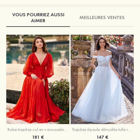
VOUS POURRIEZ AUSSI
MEILLEURES VENTES
AIMER
Robe trapèze col en v mousseline ras du sol robe de bal
Trapèze épaule dénudée tulle ras du sol robe de bal
181 €
147 €