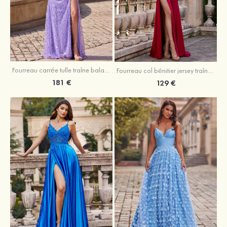
Fourreau carrée tulle traîne balayage robe de bal
Fourreau col bénitier jersey traîne balayage robe de bal
181 €
129 €