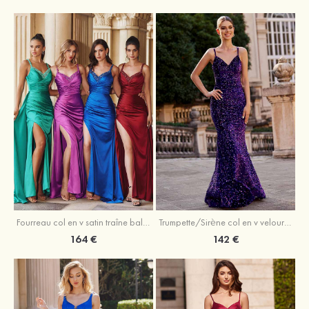
Trumpette/Sirène col en v velours paillettes traîne balayage robe de bal
Fourreau col en v satin traîne balayage robe de bal
142 €
164 €