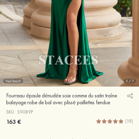
Vert Foncé
2
/
7
Fourreau épaule dénudée soie comme du satin traîne
balayage robe de bal avec plissé paillettes fendue
SKU : S9089P
163 €
(19)