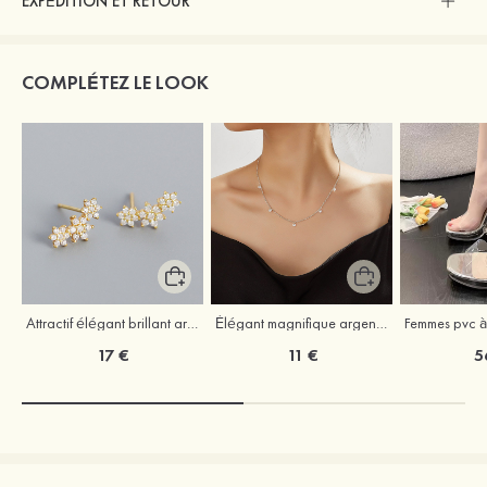
EXPÉDITION ET RETOUR
COMPLÉTEZ LE LOOK
Attractif élégant brillant argent S925 boucles d'oreilles
Élégant magnifique argent S925 colliers avec zircone cubique
17 €
11 €
5