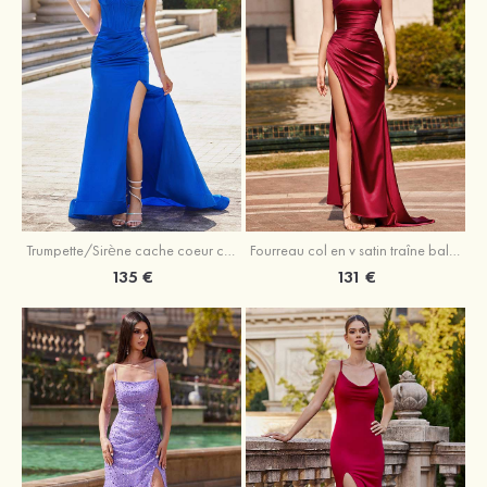
Trumpette/Sirène cache coeur charmeuse traîne balayage robe de bal
Fourreau col en v satin traîne balayage robe de bal
135 €
131 €