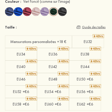
Couleur :
Vert Foncé
(comme sur l'image)
Taille :
Guide des tailles
Mensurations personnalisées +18 €
EU32
EU34
EU36
EU38
EU40
EU42
EU44
EU46
EU48
EU50 +€6
EU52 +€6
EU54 +€6
EU56 +€6
EU58 +€6
EU60 +€6
EU62 +€6