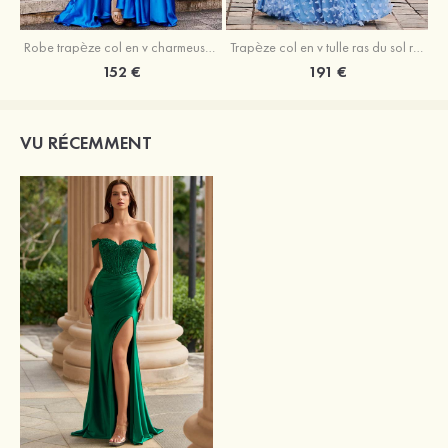
Robe trapèze col en v charmeuse traîne balayage robe de bal
Trapèze col en v tulle ras du sol robe de bal avec papillon
152 €
191 €
VU RÉCEMMENT