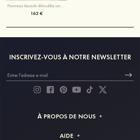
Fourreau épaule dénudée soie comme du satin traîne balayage robe de bal avec plissé paillettes fendue
163 €
INSCRIVEZ-VOUS À NOTRE NEWSLETTER
À PROPOS DE NOUS
À propos de STACEES
AIDE
Livraison