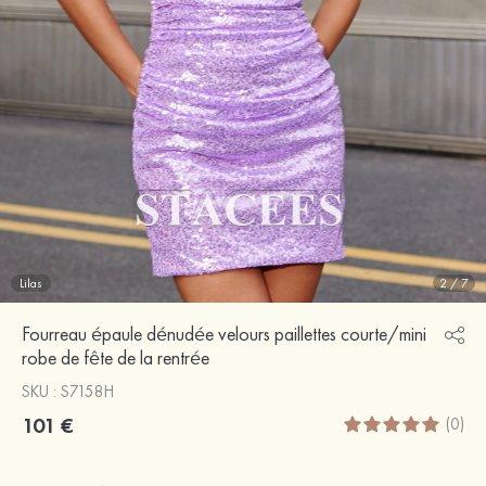
Lilas
2
/
7
Fourreau épaule dénudée velours paillettes courte/mini
robe de fête de la rentrée
SKU : S7158H
101 €
(0)