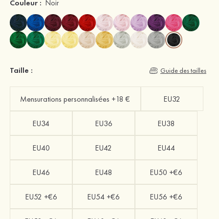
Couleur :
Noir
Taille :
Guide des tailles
Mensurations personnalisées +18 €
EU32
EU34
EU36
EU38
EU40
EU42
EU44
EU46
EU48
EU50 +€6
EU52 +€6
EU54 +€6
EU56 +€6