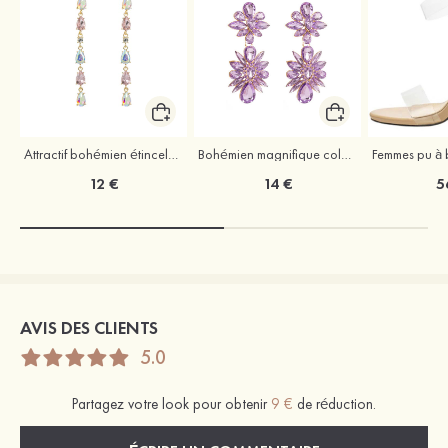
Attractif bohémien étincelant strass boucles d'oreilles
Bohémien magnifique coloré strass boucles d'oreilles
12 €
14 €
5
AVIS DES CLIENTS
5.0
Partagez votre look pour obtenir
9 €
de réduction.