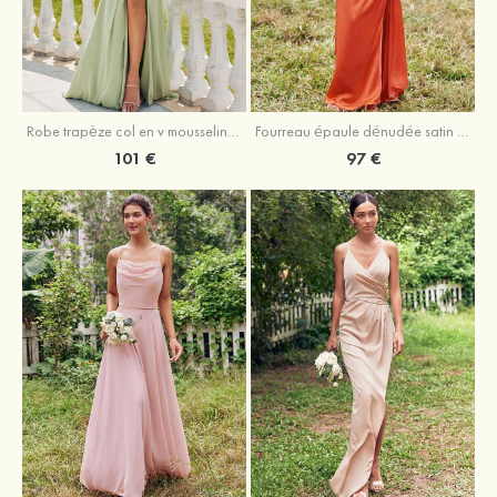
Robe trapèze col en v mousseline ras du sol robe de demoiselle d'honneur
Fourreau épaule dénudée satin extensible ras du sol robe de demoiselle d'honneur
101 €
97 €