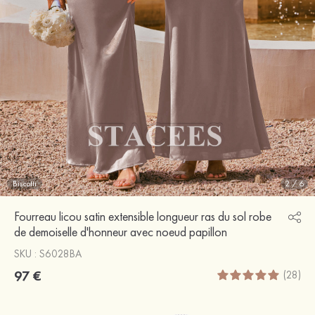
Biscotti
2
/
6
Fourreau licou satin extensible longueur ras du sol robe
de demoiselle d'honneur avec noeud papillon
SKU : S6028BA
97 €
(28)