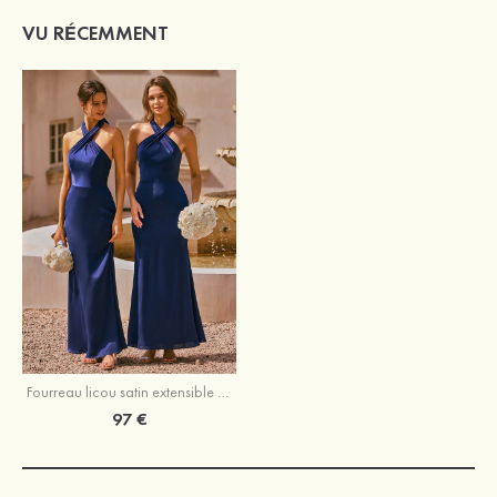
VU RÉCEMMENT
Fourreau licou satin extensible longueur ras du sol robe de demoiselle d'honneur avec noeud papillon
97 €