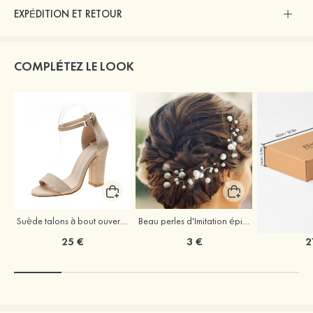
EXPÉDITION ET RETOUR
COMPLÉTEZ LE LOOK
Suède talons à bout ouvert sandales talon bottier chaussures pour les soirées
Beau perles d'Imitation épingles à cheveux coiffe
25 €
3 €
2