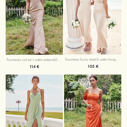
Fourreau licou stretch satin longueur cheville robe de demoiselle d'honneur
Fourreau col en v satin extensible ras du sol robe de demoiselle d'honneur
105 €
114 €