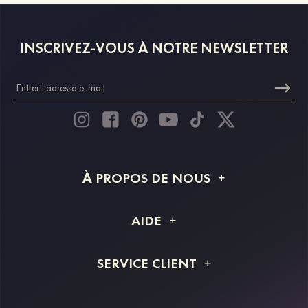
INSCRIVEZ-VOUS À NOTRE NEWSLETTER
À PROPOS DE NOUS
À propos de STACEES
AIDE
Livraison
FAQ
SERVICE CLIENT
Retour et remboursement
Suivi de commande
Guide des tailles
Projet personnalisé