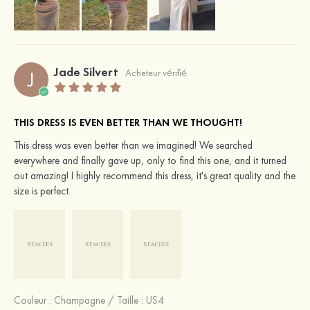
Jade Silvert
J
Acheteur vérifié
THIS DRESS IS EVEN BETTER THAN WE THOUGHT!
This dress was even better than we imagined! We searched
everywhere and finally gave up, only to find this one, and it turned
out amazing! I highly recommend this dress, it's great quality and the
size is perfect.
Couleur :
Champagne
/
Taille : US4