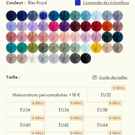
Couleur :
Bleu Royal
Commander des échantillons
Taille :
Guide des tailles
Mensurations personnalisées +18 €
EU32
EU34
EU36
EU38
EU40
EU42
EU44