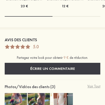
23 €
12 €
2
AVIS DES CLIENTS
5.0
Partagez votre look pour obtenir
9 €
de réduction.
ÉCRIRE UN COMMENTAIRE
Photos/Vidéos des clients (3)
Voir Tout