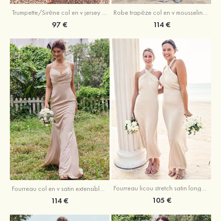
Trumpette/Sirène col en v jersey ras du sol robe de demoiselle d'honneur
Robe trapèze col en v mousseline ras du sol robe de demoiselle d'honneur
97 €
114 €
Fourreau licou stretch satin longueur cheville robe de demoiselle d'honneur
Fourreau col en v satin extensible ras du sol robe de demoiselle d'honneur
105 €
114 €