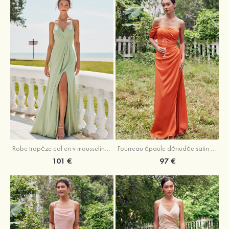
Robe trapèze col en v mousseline ras du sol robe de demoiselle d'honneur
Fourreau épaule dénudée satin extensible ras du sol robe de demoiselle d'honneur
101 €
97 €