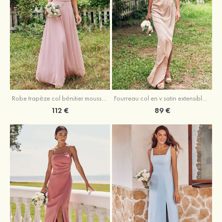
Fourreau col en v satin extensible asymétrique robe de demoiselle d'honneur
Robe trapèze col bénitier mousseline ras du sol robe de demoiselle d'honneur
89 €
112 €