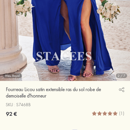
Bleu Royal
2
/
7
Fourreau Licou satin extensible ras du sol robe de
demoiselle d'honneur
SKU : S7468B
92 €
(1)