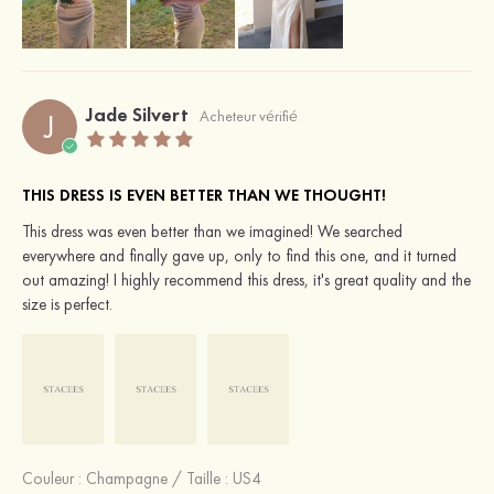
Jade Silvert
J
Acheteur vérifié
THIS DRESS IS EVEN BETTER THAN WE THOUGHT!
This dress was even better than we imagined! We searched
everywhere and finally gave up, only to find this one, and it turned
out amazing! I highly recommend this dress, it's great quality and the
size is perfect.
Couleur :
Champagne
/
Taille : US4