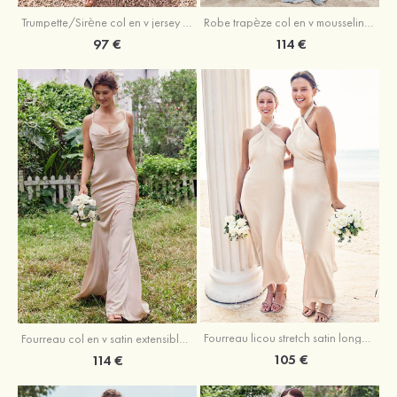
Trumpette/Sirène col en v jersey ras du sol robe de demoiselle d'honneur
Robe trapèze col en v mousseline ras du sol robe de demoiselle d'honneur
97 €
114 €
Fourreau licou stretch satin longueur cheville robe de demoiselle d'honneur
Fourreau col en v satin extensible ras du sol robe de demoiselle d'honneur
105 €
114 €