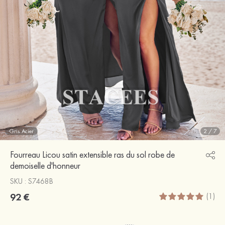
Gris Acier
2
/
7
Fourreau Licou satin extensible ras du sol robe de
demoiselle d'honneur
SKU : S7468B
92 €
(1)