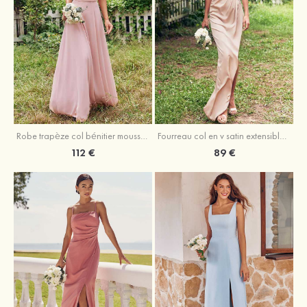
Fourreau col en v satin extensible asymétrique robe de demoiselle d'honneur
Robe trapèze col bénitier mousseline ras du sol robe de demoiselle d'honneur
89 €
112 €