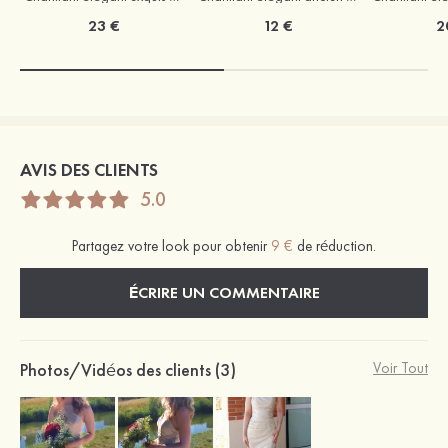
23 €
12 €
2
AVIS DES CLIENTS
5.0
Partagez votre look pour obtenir
9 €
de réduction.
ÉCRIRE UN COMMENTAIRE
Photos/Vidéos des clients (3)
Voir Tout