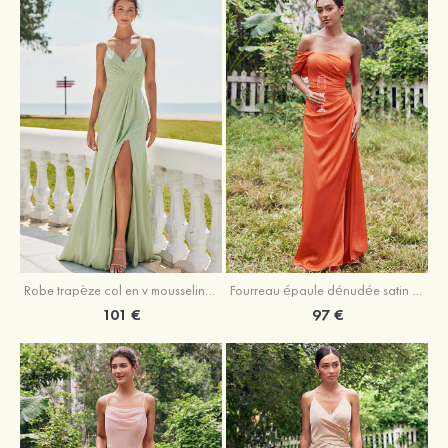
Robe trapèze col en v mousseline ras du sol robe de demoiselle d'honneur
Fourreau épaule dénudée satin extensible ras du sol robe de demoiselle d'honneur
101 €
97 €