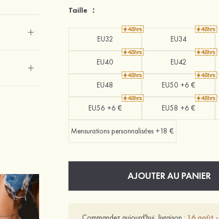
Taille ：
EU32
EU34
EU40
EU42
EU48
EU50 +6 €
EU56 +6 €
EU58 +6 €
Mensurations personnalisées +18 €
AJOUTER AU PANIER
Commandez aujourd'hui, livraison :
16 août 