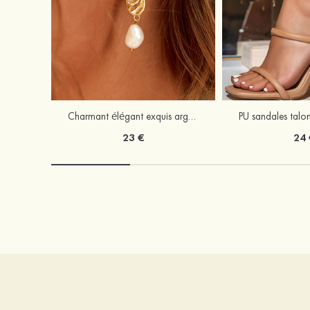
Charmant élégant exquis argent s925 boucles d'oreilles
23 €
24 