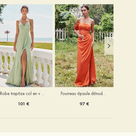
Robe trapèze col en v mousseline ras du sol robe de demoiselle d'honneur
Fourreau épaule dénudée satin extensible ras du sol robe de demoiselle d'honneur
101 €
97 €