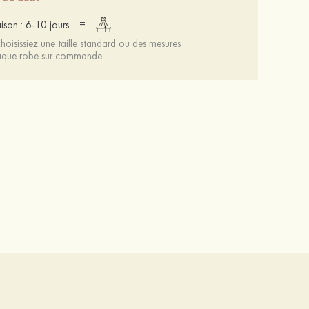
=
aison : 6-10 jours
oisissiez une taille standard ou des mesures
chaque robe sur commande.
Femmes cuir microfibre talons à bout ouvert talon bottier fête et soirée bal occasion spéciale mariage chaussures
64 €