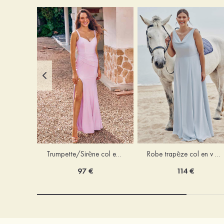
Trumpette/Sirène col en v jersey ras du sol robe de demoiselle d'honneur
Robe trapèze col en v mousseline ras du sol robe de demoiselle d'honneur
97 €
114 €