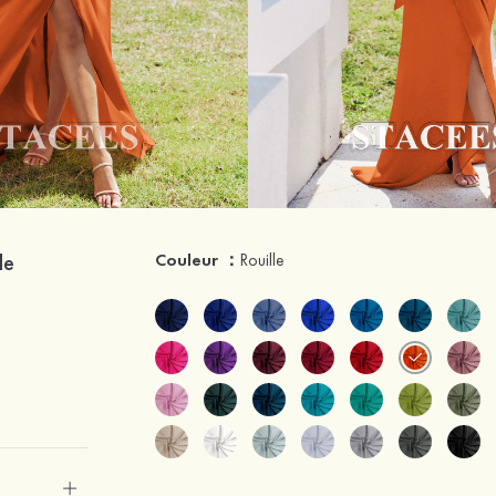
de
Couleur ：
Rouille