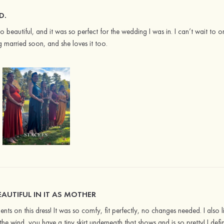
D.
is so beautiful, and it was so perfect for the wedding I was in. I can’t wait 
g married soon, and she loves it too.
BEAUTIFUL IN IT AS MOTHER
s on this dress! It was so comfy, fit perfectly, no changes needed. I also liked
e wind, you have a tiny skirt underneath that shows and is so pretty! I definit