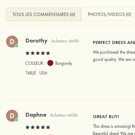
TOUS LES COMMENTAIRES (6)
PHOTOS/VIDEOS (0)
Dorothy
D
Acheteur vérifié
PERFECT DRESS AND
We purchased the dress 
good quality. We are ve
COULEUR :
Burgundy
TAILLE
: US6
Daphne
D
Acheteur vérifié
GREAT BUY!
This dress is amazing! R
Beautiful dress! We are