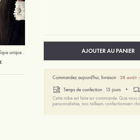
AJOUTER AU PANIER
Charmant magnifique unique perle boucles d'oreilles
Mariée onirique polyester soutien-gorge
€
12 €
Commandez aujourd'hui, livraison :
28 août -
+
Temps de confection : 15 jours
Cette robe est faite sur commande. Que vous ch
personnalisées, nos tailleurs confectionnent 