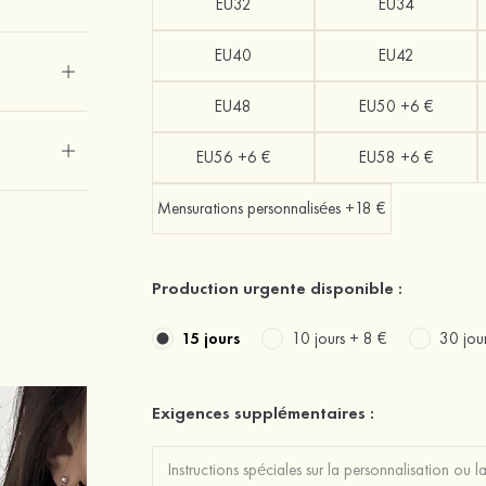
EU32
EU34
EU40
EU42
EU48
EU50 +6 €
EU56 +6 €
EU58 +6 €
Mensurations personnalisées +18 €
Production urgente disponible :
15 jours
10 jours +
8 €
30 jou
Exigences supplémentaires :