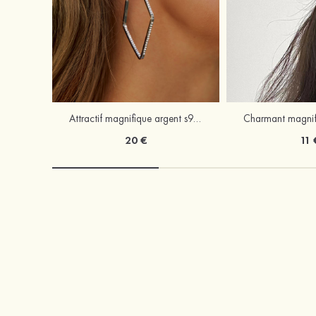
Attractif magnifique argent s925 zircon boucles d'oreilles
20 €
11 