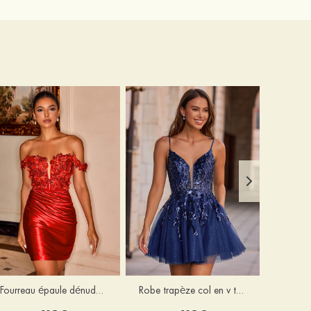
Fourreau épaule dénudée soie comme du satin courte/mini robe de fête de la rentrée
Robe trapèze col en v tulle courte/mini robe de fête de la rentrée avec poches paillettes