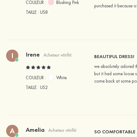
COULEUR :
Blushing Pink
purchased it because of 
TAILLE
: US8
Irene
I
Acheteur vérifié
BEAUTIFUL DRESS!
we absolutely adored th
but it had some loose s
COULEUR :
White
come back at some point
TAILLE
: US2
Amelia
A
Acheteur vérifié
SO COMFORTABLE 