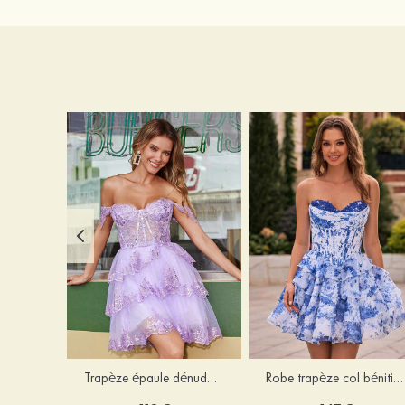
Trapèze épaule dénudée tulle courte/mini robe de fête de la rentrée avec paillettes
Robe trapèze col bénitier mousseline courte/mini robe de fête de la rentrée avec appliqué