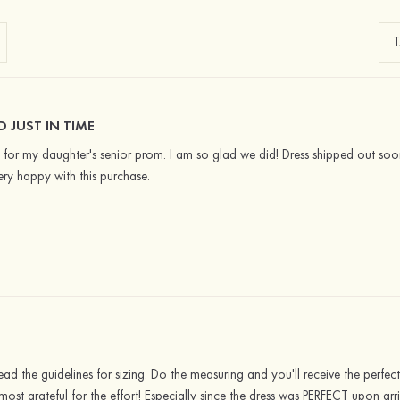
 JUST IN TIME
for my daughter's senior prom. I am so glad we did! Dress shipped out soon
ry happy with this purchase.
ead the guidelines for sizing. Do the measuring and you'll receive the perfect
 most grateful for the effort! Especially since the dress was PERFECT upon a