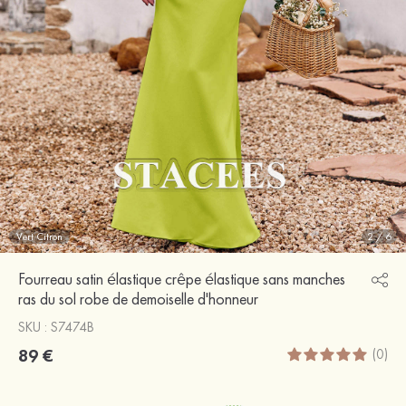
Vert Citron
2
/
6
Fourreau satin élastique crêpe élastique sans manches
ras du sol robe de demoiselle d'honneur
SKU : S7474B
89 €
(0)