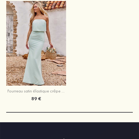
Fourreau satin élastique crêpe élastique sans manches ras du sol robe de demoiselle d'honneur
89 €