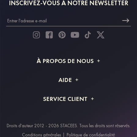
INSCRIVEZ-VOUS À NOTRE NEWSLETTER
À PROPOS DE NOUS
À propos de STACEES
AIDE
Livraison
FAQ
SERVICE CLIENT
Retour et remboursement
Suivi de commande
Guide des tailles
Projet personnalisé
Contactez-nous
Droits d'auteur 2012 - 2026 STACEES. Tous les droits sont réservés.
Modes de paiement
Conditions générales
|
Politique de confidentialité