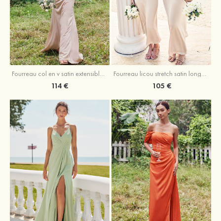
Fourreau licou stretch satin longueur cheville robe de demoiselle d'honneur
Fourreau col en v satin extensible ras du sol robe de demoiselle d'honneur
105 €
114 €