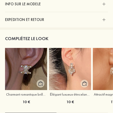
INFO SUR LE MODÈLE
EXPÉDITION ET RETOUR
COMPLÉTEZ LE LOOK
Charmant romantique brillant zircon boucles d'oreilles
Élégant luxueux étincelant zircon boucles d'oreilles
10 €
10 €
1