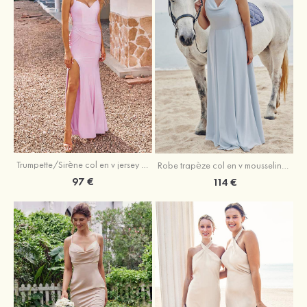
Trumpette/Sirène col en v jersey ras du sol robe de demoiselle d'honneur
Robe trapèze col en v mousseline ras du sol robe de demoiselle d'honneur
97 €
114 €