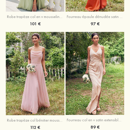
Robe trapèze col en v mousseline ras du sol robe de demoiselle d'honneur
Fourreau épaule dénudée satin extensible ras du sol robe de demoiselle d'honneur
101 €
97 €
Fourreau col en v satin extensible asymétrique robe de demoiselle d'honneur
Robe trapèze col bénitier mousseline ras du sol robe de demoiselle d'honneur
89 €
112 €