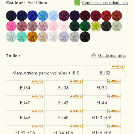
Couleur :
Vert Citron
Commander des échantillons
Taille :
Guide des tailles
Mensurations personnalisées +18 €
EU32
EU34
EU36
EU38
EU40
EU42
EU44
EU46
EU48
EU50 +€6
EU52 +€6
EU54 +€6
EU56 +€6