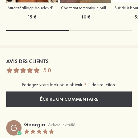
Attractif alliage boucles d'oreilles
Charmant romantique brillant zircon boucles d'oreilles
15 €
10 €
5
AVIS DES CLIENTS
5.0
Partagez votre look pour obtenir
9 €
de réduction.
ÉCRIRE UN COMMENTAIRE
Georgia
G
Acheteur vérifié