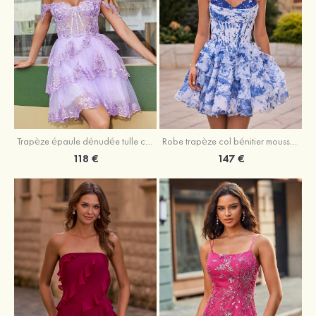
Trapèze épaule dénudée tulle courte/mini robe de fête de la rentrée avec paillettes
Robe trapèze col bénitier mousseline courte/mini robe de fête de la rentrée avec appliqué
118 €
147 €