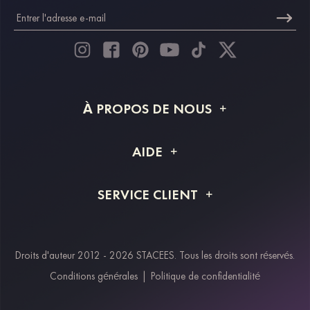
À PROPOS DE NOUS
À propos de STACEES
AIDE
Livraison
FAQ
SERVICE CLIENT
Retour et remboursement
Suivi de commande
Guide des tailles
Projet personnalisé
Contactez-nous
Droits d'auteur 2012 - 2026 STACEES. Tous les droits sont réservés.
Modes de paiement
Conditions générales
|
Politique de confidentialité
Klarna
Afterpay