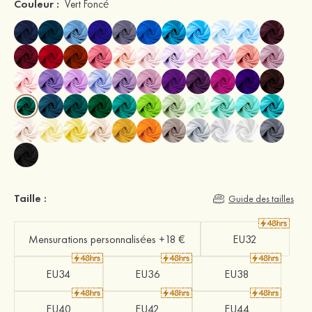
Couleur :
Vert Foncé
Taille :
Guide des tailles
Mensurations personnalisées +18 €
EU32
EU34
EU36
EU38
EU40
EU42
EU44