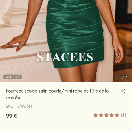
Vert Foncé
2
/
7
Fourreau scoop satin courte/mini robe de fête de la
rentrée
SKU : S7965H
99 €
(1)