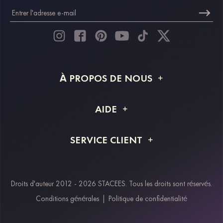
À PROPOS DE NOUS
À propos de STACEES
AIDE
Livraison
FAQ
SERVICE CLIENT
Retour et remboursement
Suivi de commande
Guide des tailles
Projet personnalisé
Contactez-nous
Droits d'auteur 2012 - 2026 STACEES. Tous les droits sont réservés.
Modes de paiement
Conditions générales
|
Politique de confidentialité
Klarna
Afterpay