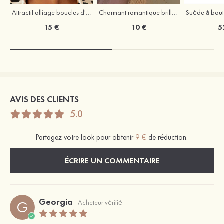
Attractif alliage boucles d'oreilles
Charmant romantique brillant zircon boucles d'oreilles
15 €
10 €
5
AVIS DES CLIENTS
5.0
Partagez votre look pour obtenir
9 €
de réduction.
ÉCRIRE UN COMMENTAIRE
Georgia
G
Acheteur vérifié