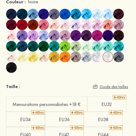
Couleur :
Ivoire
Taille :
Guide des tailles
Mensurations personnalisées +18 €
EU32
EU34
EU36
EU38
EU40
EU42
EU44