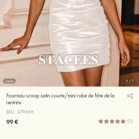
Ivoire
2
/
7
Fourreau scoop satin courte/mini robe de fête de la
rentrée
SKU : S7965H
99 €
(1)