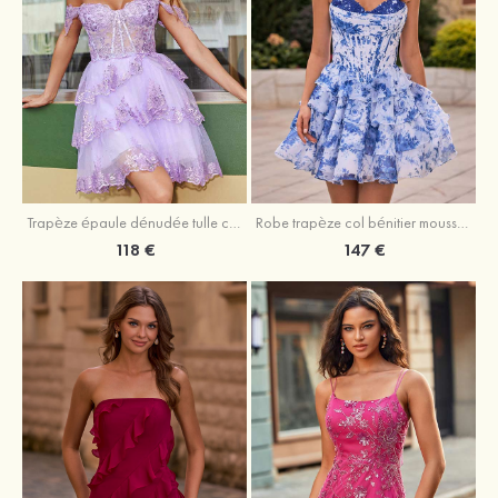
Trapèze épaule dénudée tulle courte/mini robe de fête de la rentrée avec paillettes
Robe trapèze col bénitier mousseline courte/mini robe de fête de la rentrée avec appliqué
118 €
147 €