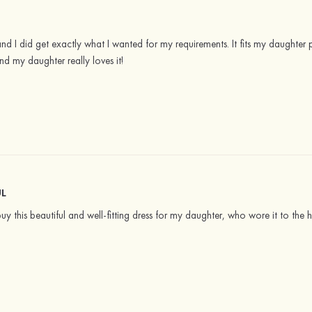
 and I did get exactly what I wanted for my requirements. It fits my daughte
and my daughter really loves it!
UL
buy this beautiful and well-fitting dress for my daughter, who wore it to