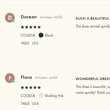
Doreen
D
Acheteur vérifié
SUCH A BEAUTIFUL
The dress arrived quickl
COULEUR :
Black
TAILLE
: US2
Flora
F
Acheteur vérifié
WONDERFUL DRES
This dress is beautiful,
came quickly! Thank yo
COULEUR :
Blushing Pink
TAILLE
: US4