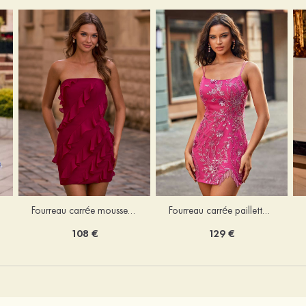
Fourreau carrée mousseline courte/mini robe de fête de la rentré avec volants
Fourreau carrée paillettes courte/mini robe de fête de la rentrée
108 €
129 €