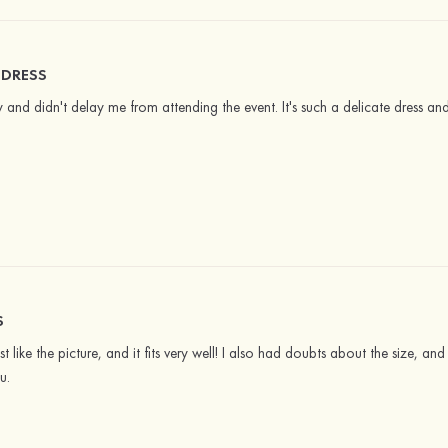
 DRESS
y and didn't delay me from attending the event. It's such a delicate dress an
S
 just like the picture, and it fits very well! I also had doubts about the size,
u.