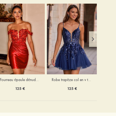
Fourreau épaule dénudée soie comme du satin courte/mini robe de fête de la rentrée
Robe trapèze col en v tulle courte/mini robe de fête de la rentrée avec poches paillettes
125 €
125 €