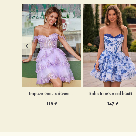
Trapèze épaule dénudée tulle courte/mini robe de fête de la rentrée avec paillettes
Robe trapèze col bénitier mousseline courte/mini robe de fête de la rentrée avec appliqué
118 €
147 €