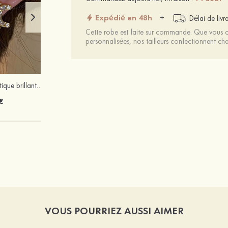
Expédié en 48h
+
Délai de livr
Cette robe est faite sur commande. Que vous ch
personnalisées, nos tailleurs confectionnent 
Charmant romantique brillant zircon boucles d'oreilles
Suède à bout ouvert plateforme sandales talon bottier remise du diplôme chaussures de mode
€
52 €
VOUS POURRIEZ AUSSI AIMER