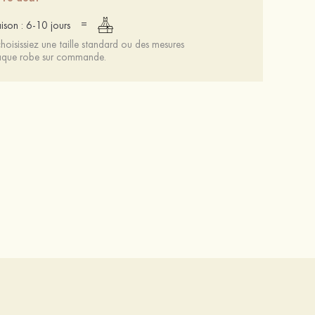
=
aison : 6-10 jours
oisissiez une taille standard ou des mesures
chaque robe sur commande.
Mariée onirique polyester soutien-gorge
12 €