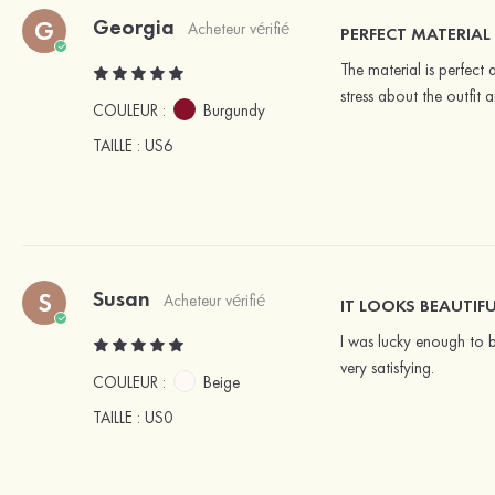
Georgia
G
Acheteur vérifié
PERFECT MATERIAL
The material is perfect
stress about the outfit 
COULEUR :
Burgundy
TAILLE
: US6
Susan
S
Acheteur vérifié
IT LOOKS BEAUTIF
I was lucky enough to 
very satisfying.
COULEUR :
Beige
TAILLE
: US0