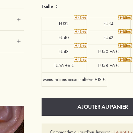
Taille ：
EU32
EU34
EU40
EU42
EU48
EU50 +6 €
EU56 +6 €
EU58 +6 €
Mensurations personnalisées +18 €
AJOUTER AU PANIER
Commandez aujourd'hui, livraison :
14 août -