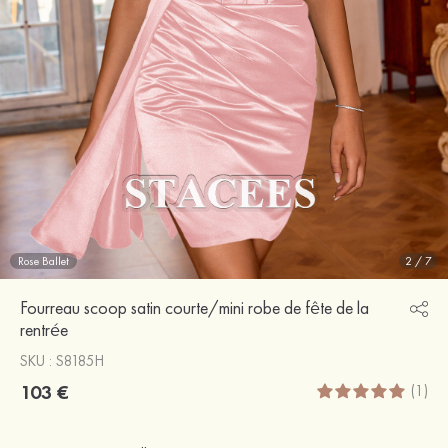
Rose Ballet
2
/
7
Fourreau scoop satin courte/mini robe de fête de la
rentrée
SKU : S8185H
103 €
(1)