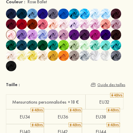
Couleur :
Rose Ballet
Taille :
Guide des tailles
Mensurations personnalisées +18 €
EU32
EU34
EU36
EU38
EU40
EU42
EU44