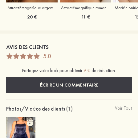
Attractif magnifique argent s925 zircon boucles d'oreilles
Attractif magnifique romantique argent s925 zircon boucles d'oreilles
20 €
11 €
1
AVIS DES CLIENTS
5.0
Partagez votre look pour obtenir
9 €
de réduction.
ÉCRIRE UN COMMENTAIRE
Photos/Vidéos des clients (1)
Voir Tout