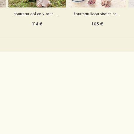
Fourreau licou stretch satin longueur cheville robe de demoiselle d'honneur
Fourreau col en v satin extensible ras du sol robe de demoiselle d'honneur
105 €
114 €