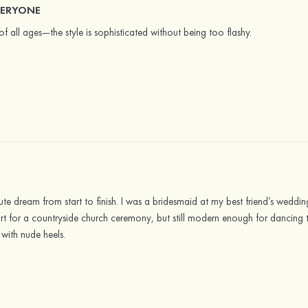
VERYONE
of all ages—the style is sophisticated without being too flashy.
ute dream from start to finish. I was a bridesmaid at my best friend’s weddi
ort for a countryside church ceremony, but still modern enough for dancing t
with nude heels.