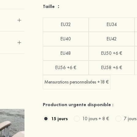
Taille ：
EU32
EU34
EU40
EU42
EU48
EU50 +6 €
EU56 +6 €
EU58 +6 €
Mensurations personnalisées +18 €
Production urgente disponible :
15 jours
10 jours +
8 €
7 jour