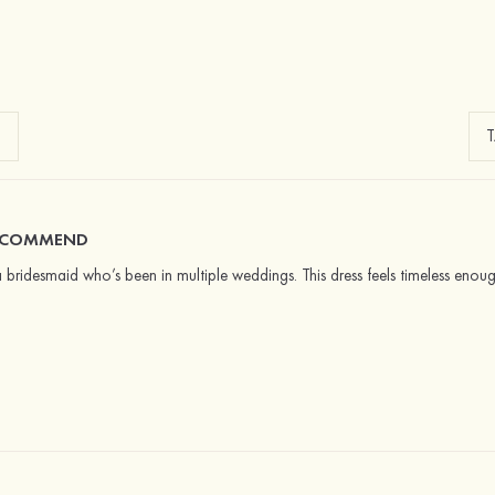
 RECOMMEND
a bridesmaid who’s been in multiple weddings. This dress feels timeless eno