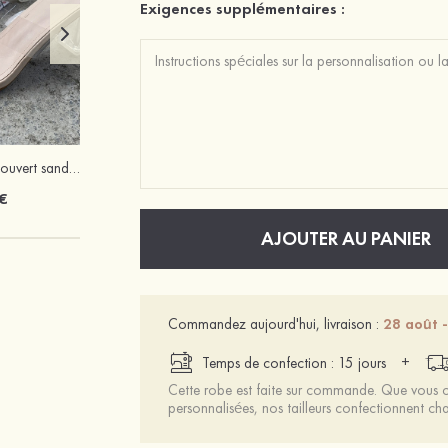
Exigences supplémentaires :
PU talons à bout ouvert sandales talon en cristal fête et soirée chaussures de mode
Mariée onirique polyester soutien-gorge
€
12 €
AJOUTER AU PANIER
Commandez aujourd'hui, livraison :
28 août -
+
Temps de confection : 15 jours
Cette robe est faite sur commande. Que vous ch
personnalisées, nos tailleurs confectionnent 