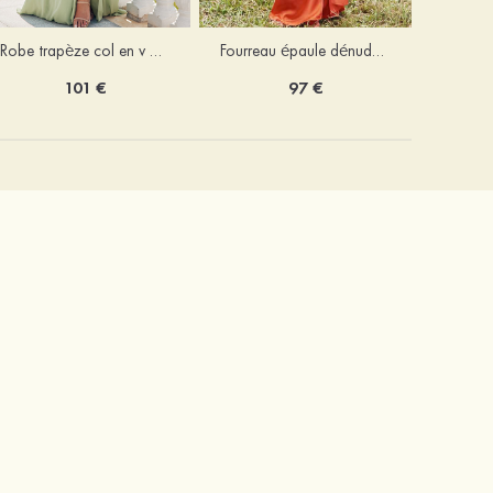
Robe trapèze col en v mousseline ras du sol robe de demoiselle d'honneur
Fourreau épaule dénudée satin extensible ras du sol robe de demoiselle d'honneur
101 €
97 €