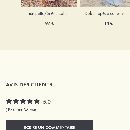
Trumpette/Sirène col en v jersey ras du sol robe de demoiselle d'honneur
Robe trapèze col en v mousseline ras du sol robe de demoiselle d'honneur
97 €
114 €
AVIS DES CLIENTS
5.0
( Basé sur 36 avis )
ÉCRIRE UN COMMENTAIRE