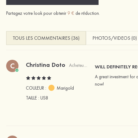
Partagez votre look pour obtenir
9 €
de réduction.
TOUS LES COMMENTAIRES (36)
PHOTOS/VIDEOS (0)
Christina Doto
C
Acheteur vérifié
WILL DEFINITELY
A great investment for 
now!
COULEUR :
Marigold
TAILLE
: US8