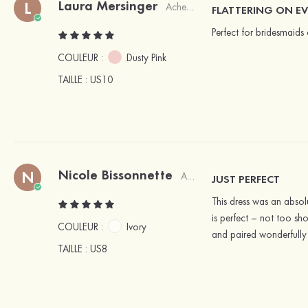
Laura Mersinger
L
Acheteur vérifié
FLATTERING ON E
Perfect for bridesmaids 
COULEUR :
Dusty Pink
TAILLE
: US10
Nicole Bissonnette
N
Acheteur vérifié
JUST PERFECT
This dress was an absol
is perfect – not too sh
COULEUR :
Ivory
and paired wonderfully 
TAILLE
: US8