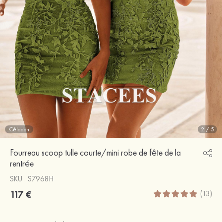
Céladon
2
/
5
Fourreau scoop tulle courte/mini robe de fête de la
rentrée
SKU : S7968H
117 €
(13)