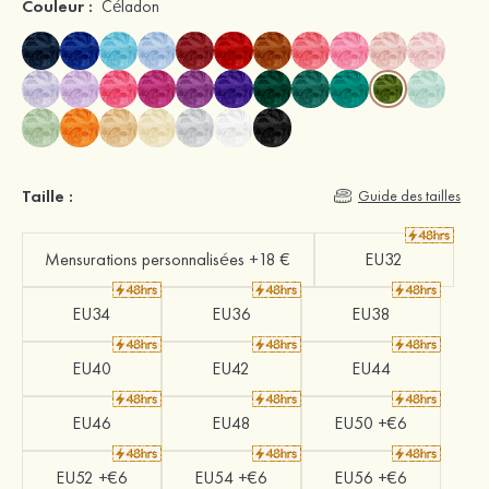
Couleur :
Céladon
Taille :
Guide des tailles
Mensurations personnalisées +18 €
EU32
EU34
EU36
EU38
EU40
EU42
EU44
EU46
EU48
EU50 +€6
EU52 +€6
EU54 +€6
EU56 +€6