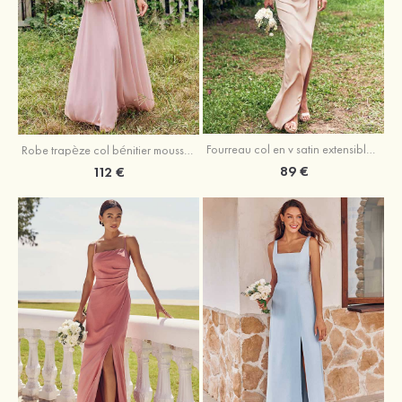
Fourreau col en v satin extensible asymétrique robe de demoiselle d'honneur
Robe trapèze col bénitier mousseline ras du sol robe de demoiselle d'honneur
89 €
112 €