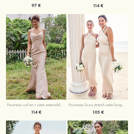
97 €
114 €
Fourreau licou stretch satin longueur cheville robe de demoiselle d'honneur
Fourreau col en v satin extensible ras du sol robe de demoiselle d'honneur
105 €
114 €