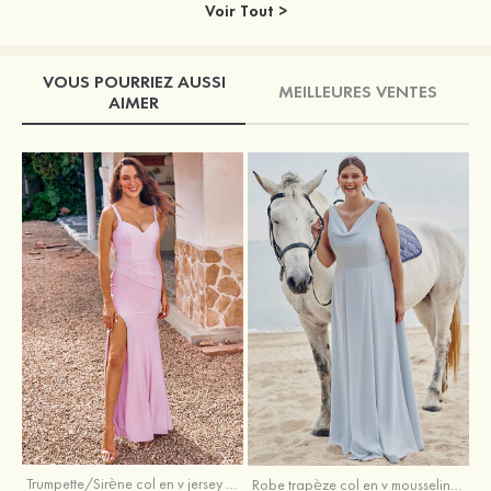
Voir Tout >
VOUS POURRIEZ AUSSI
MEILLEURES VENTES
AIMER
Trumpette/Sirène col en v jersey ras du sol robe de demoiselle d'honneur
Robe trapèze col en v mousseline ras du sol robe de demoiselle d'honneur