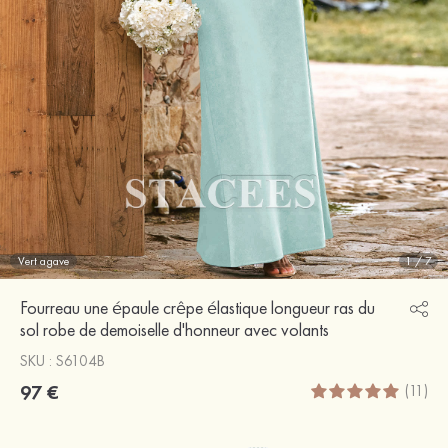
Vert agave
1
/
7
Fourreau une épaule crêpe élastique longueur ras du
sol robe de demoiselle d'honneur avec volants
SKU : S6104B
97 €
(11)