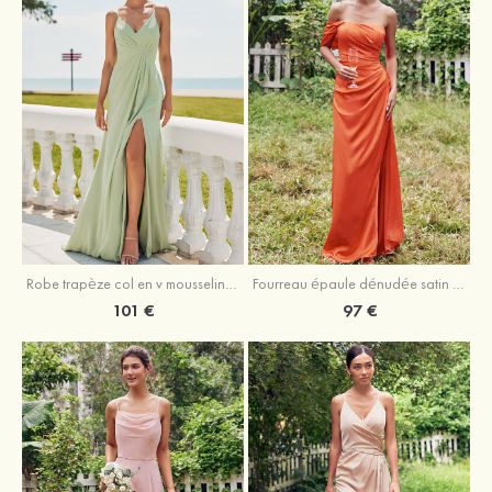
Robe trapèze col en v mousseline ras du sol robe de demoiselle d'honneur
Fourreau épaule dénudée satin extensible ras du sol robe de demoiselle d'honneur
101 €
97 €