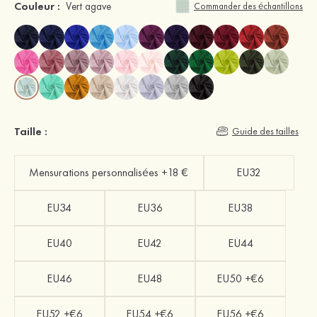
Couleur :
Vert agave
Commander des échantillons
Taille :
Guide des tailles
Mensurations personnalisées +18 €
EU32
EU34
EU36
EU38
EU40
EU42
EU44
EU46
EU48
EU50 +€6
EU52 +€6
EU54 +€6
EU56 +€6