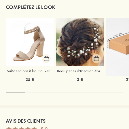
COMPLÉTEZ LE LOOK
Suède talons à bout ouvert sandales talon bottier chaussures pour les soirées
Beau perles d'Imitation épingles à cheveux coiffe
25 €
3 €
2
AVIS DES CLIENTS