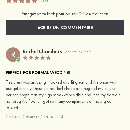
5.0
Partagez votre look pour obtenir
9 €
de réduction.
ÉCRIRE UN COMMENTAIRE
Rachel Chambers
R
Acheteur vérifié
PERFECT FOR FORMAL WEDDING
This dress was amazing... looked and fit great and the price was
budget friendly. Dress did not feel cheap and hugged my curves.
perfect length that my high shoes were visible and then my flats did
not drag the floor .. i got so many compliments on how great i
looked...
Couleur :
Cabernet
/
Taille : US4