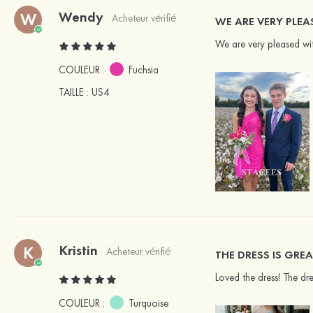
Wendy
W
Acheteur vérifié
WE ARE VERY PLEA
We are very pleased wi
COULEUR :
Fuchsia
TAILLE
: US4
Kristin
K
Acheteur vérifié
THE DRESS IS GRE
Loved the dress! The dres
COULEUR :
Turquoise