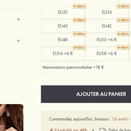
EU32
EU34
EU40
EU42
EU48
EU50 +6 €
EU56 +6 €
EU58 +6 €
Mensurations personnalisées +18 €
AJOUTER AU PANIER
Commandez aujourd'hui, livraison :
15 août -
Expédié en 48h
+
Délai de livr