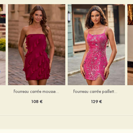
Fourreau carrée mousseline courte/mini robe de fête de la rentré avec volants
Fourreau carrée paillettes courte/mini robe de fête de la rentrée
108 €
129 €