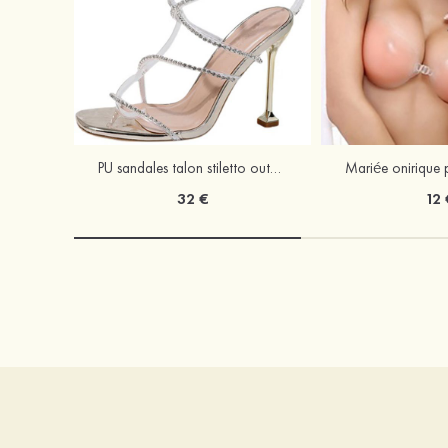
PU sandales talon stiletto outdoor chaussures de mode
32 €
12 