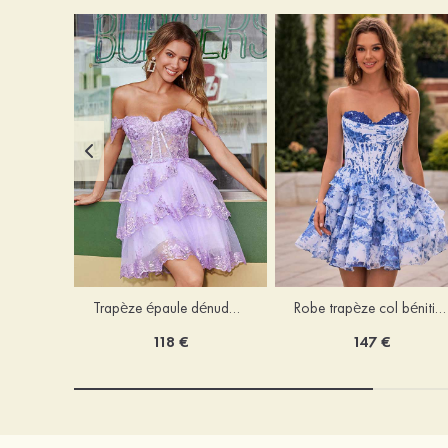
Trapèze épaule dénudée tulle courte/mini robe de fête de la rentrée avec paillettes
Robe trapèze col bénitier mousseline courte/mini robe de fête de la rentrée avec appliqué
118 €
147 €