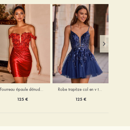
Fourreau épaule dénudée soie comme du satin courte/mini robe de fête de la rentrée
Robe trapèze col en v tulle courte/mini robe de fête de la rentrée avec poches paillettes
125 €
125 €