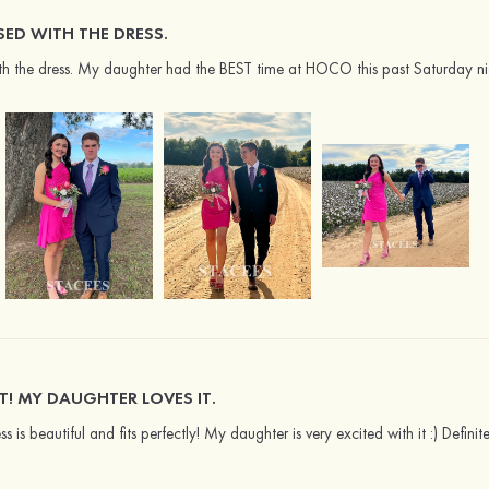
SED WITH THE DRESS.
th the dress. My daughter had the BEST time at HOCO this past Saturday n
AT! MY DAUGHTER LOVES IT.
s is beautiful and fits perfectly! My daughter is very excited with it :) Defini