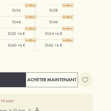
EU36
EU38
EU44
EU46
EU52 +6 €
EU54 +6 €
EU60 +6 €
EU62 +6 €
ACHETER MAINTENANT
 19 août
=
aison : 6-10 jours