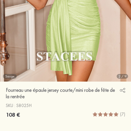
Sauge
2
/
9
Fourreau une épaule jersey courte/mini robe de fête de
la rentrée
SKU : S8025H
108 €
(7)