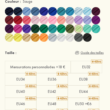
Couleur :
Sauge
Taille :
Guide des tailles
Mensurations personnalisées +18 €
EU32
EU34
EU36
EU38
EU40
EU42
EU44
EU46
EU48
EU50 +€6