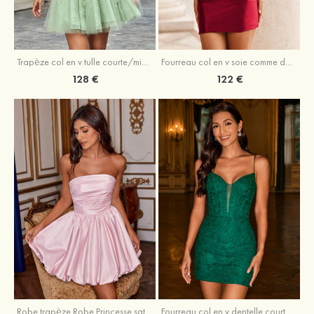
Trapèze col en v tulle courte/mini robe de fête de la rentrée avec perles
Fourreau col en v soie comme du satin courte/mini robe de fête de la rentrée avec paillettes
128 €
122 €
Robe trapèze Robe Princesse satin sans manches courte/mini robe de fête de la rentrée
Fourreau col en v dentelle courte/mini robe de fête de la rentré avec perles