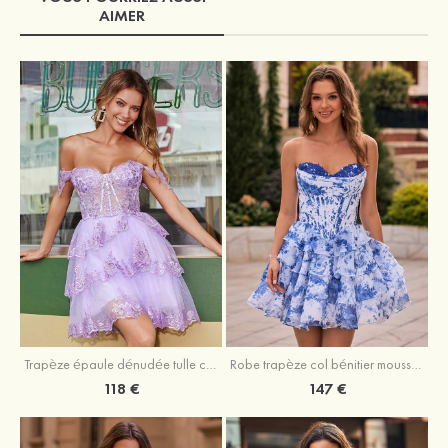
AIMER
Trapèze épaule dénudée tulle courte/mini robe de fête de la rentrée avec paillettes
Robe trapèze col bénitier mousseline courte/mini robe de fête de la rentrée avec appliqué
118 €
147 €