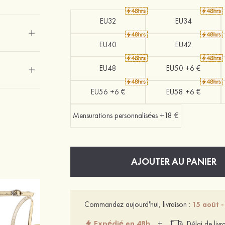
EU32
EU34
EU40
EU42
EU48
EU50 +6 €
EU56 +6 €
EU58 +6 €
Mensurations personnalisées +18 €
AJOUTER AU PANIER
Commandez aujourd'hui, livraison :
15 août -
Expédié en 48h
+
Délai de livr