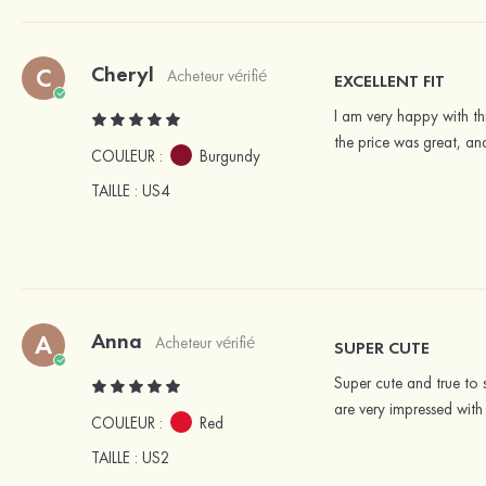
Cheryl
C
Acheteur vérifié
EXCELLENT FIT
I am very happy with thi
the price was great, and
COULEUR :
Burgundy
TAILLE
: US4
Anna
A
Acheteur vérifié
SUPER CUTE
Super cute and true to 
are very impressed with 
COULEUR :
Red
TAILLE
: US2