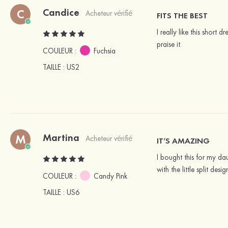
Candice
C
Acheteur vérifié
FITS THE BEST
I really like this short d
praise it.
COULEUR :
Fuchsia
TAILLE
: US2
Martina
M
Acheteur vérifié
IT’S AMAZING
I bought this for my dau
with the little split desig
COULEUR :
Candy Pink
TAILLE
: US6