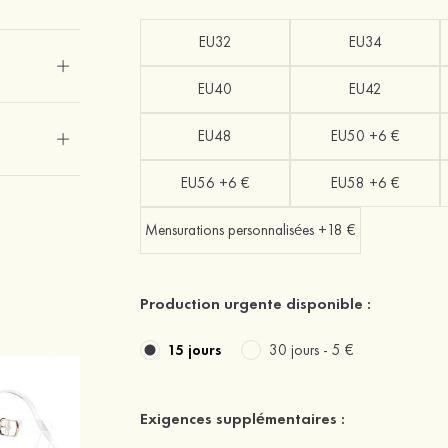
EU32
EU34
EU40
EU42
EU48
EU50 +6 €
EU56 +6 €
EU58 +6 €
Mensurations personnalisées +18 €
Production urgente disponible :
15 jours
30 jours -
5 €
Exigences supplémentaires :