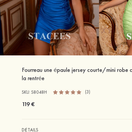
Fourreau une épaule jersey courte/mini robe 
la rentrée
(3)
SKU: S8048H
119 €
DÉTAILS