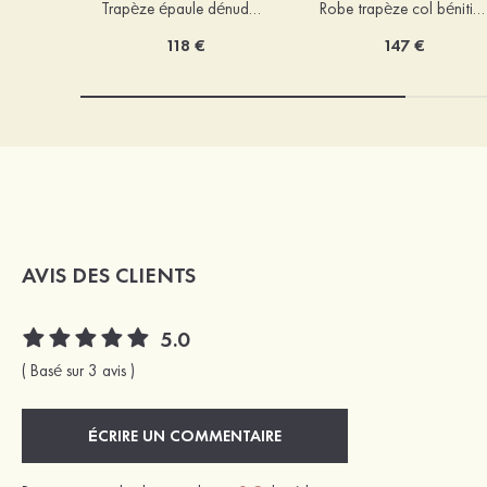
Trapèze épaule dénudée tulle courte/mini robe de fête de la rentrée avec paillettes
Robe trapèze col bénitier mousseline courte/mini robe de fête de la rentrée avec appliqué
118 €
147 €
AVIS DES CLIENTS
5.0
( Basé sur 3 avis )
ÉCRIRE UN COMMENTAIRE