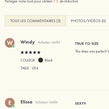
Partagez votre look pour obtenir
9 €
de réduction.
TOUS LES COMMENTAIRES (3)
PHOTOS/VIDEOS (0)
Windy
W
Acheteur vérifié
TRUE TO SIZE
This dress was perfect! 
COULEUR :
Black
TAILLE
: US4
Elissa
E
Acheteur vérifié
SEXY!!