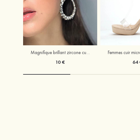
Magnifique brillant zircone cubique strass boucles d'oreilles
10 €
64 