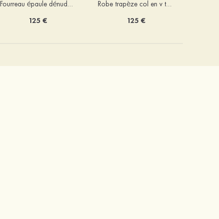
Fourreau épaule dénudée soie comme du satin courte/mini robe de fête de la rentrée
Robe trapèze col en v tulle courte/mini robe de fête de la rentrée avec poches paillettes
125 €
125 €