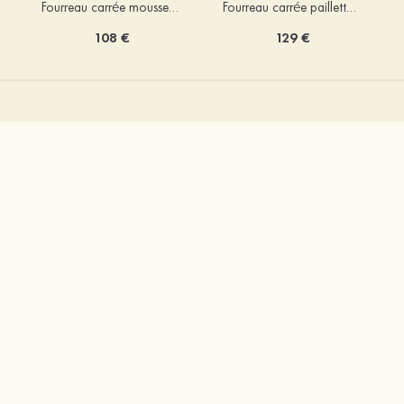
Fourreau carrée mousseline courte/mini robe de fête de la rentré avec volants
Fourreau carrée paillettes courte/mini robe de fête de la rentrée
108 €
129 €