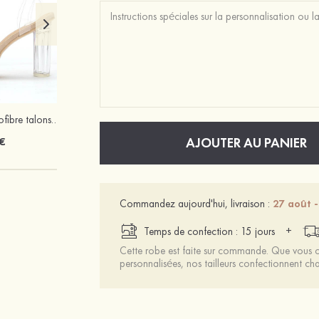
Femmes cuir microfibre talons à bout ouvert talon bottier fête et soirée bal occasion spéciale mariage chaussures
Mariée onirique polyester soutien-gorge
€
12 €
AJOUTER AU PANIER
Commandez aujourd'hui, livraison :
27 août -
+
Temps de confection : 15 jours
Cette robe est faite sur commande. Que vous ch
personnalisées, nos tailleurs confectionnent 