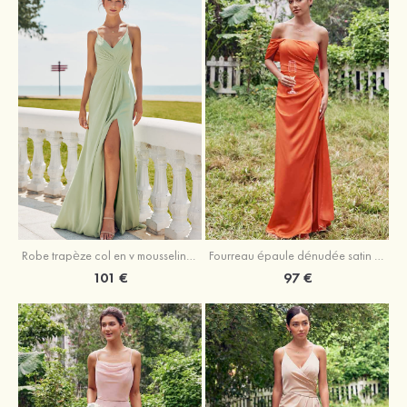
Robe trapèze col en v mousseline ras du sol robe de demoiselle d'honneur
Fourreau épaule dénudée satin extensible ras du sol robe de demoiselle d'honneur
101 €
97 €