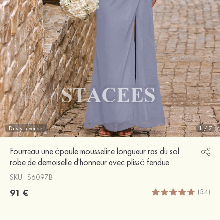
Dusty Lavender
1
/
7
Fourreau une épaule mousseline longueur ras du sol
robe de demoiselle d'honneur avec plissé fendue
SKU : S6097B
91 €
(34)