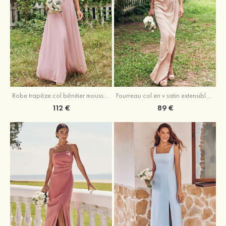
Fourreau col en v satin extensible asymétrique robe de demoiselle d'honneur
Robe trapèze col bénitier mousseline ras du sol robe de demoiselle d'honneur
89 €
112 €