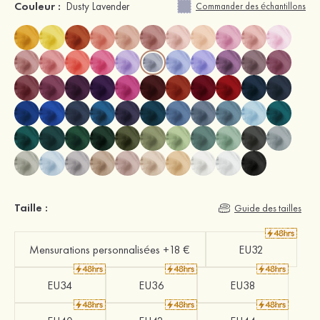
Couleur :
Dusty Lavender
Commander des échantillons
Taille :
Guide des tailles
Mensurations personnalisées +18 €
EU32
EU34
EU36
EU38