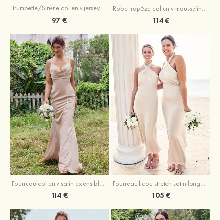
Trumpette/Sirène col en v jersey ras du sol robe de demoiselle d'honneur
Robe trapèze col en v mousseline ras du sol robe de demoiselle d'honneur
97 €
114 €
Fourreau licou stretch satin longueur cheville robe de demoiselle d'honneur
Fourreau col en v satin extensible ras du sol robe de demoiselle d'honneur
105 €
114 €