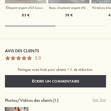
Élégant argent s925 boucles d'oreilles
Beau charmant argent s925 colliers
83 €
38 €
4
AVIS DES CLIENTS
5.0
Partagez votre look pour obtenir
9 €
de réduction.
ÉCRIRE UN COMMENTAIRE
Photos/Vidéos des clients (1)
Voir Tout