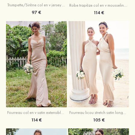
Trumpette/Sirène col en v jersey ras du sol robe de demoiselle d'honneur
Robe trapèze col en v mousseline ras du sol robe de demoiselle d'honneur
97 €
114 €
Fourreau licou stretch satin longueur cheville robe de demoiselle d'honneur
Fourreau col en v satin extensible ras du sol robe de demoiselle d'honneur
105 €
114 €