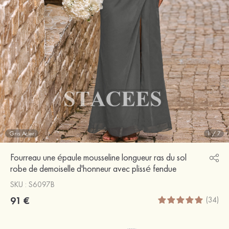
Gris Acier
1
/
7
Fourreau une épaule mousseline longueur ras du sol
robe de demoiselle d'honneur avec plissé fendue
SKU : S6097B
91 €
(34)