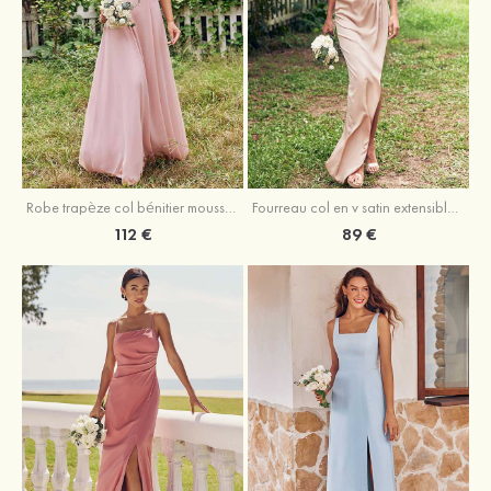
Fourreau col en v satin extensible asymétrique robe de demoiselle d'honneur
Robe trapèze col bénitier mousseline ras du sol robe de demoiselle d'honneur
89 €
112 €