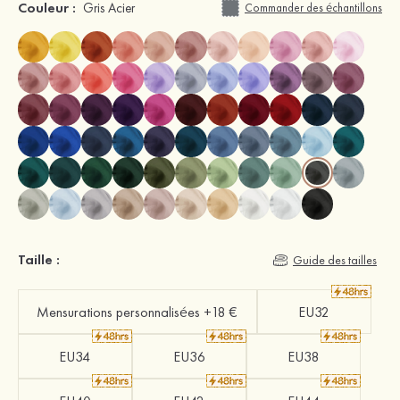
Couleur :
Gris Acier
Commander des échantillons
Taille :
Guide des tailles
Mensurations personnalisées +18 €
EU32
EU34
EU36
EU38