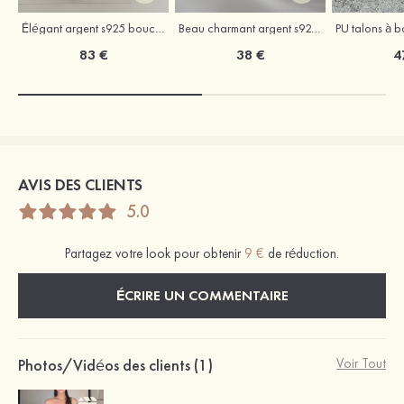
Élégant argent s925 boucles d'oreilles
Beau charmant argent s925 colliers
83 €
38 €
4
AVIS DES CLIENTS
5.0
Partagez votre look pour obtenir
9 €
de réduction.
ÉCRIRE UN COMMENTAIRE
Photos/Vidéos des clients (1)
Voir Tout