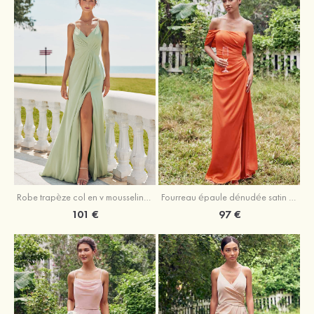
Robe trapèze col en v mousseline ras du sol robe de demoiselle d'honneur
Fourreau épaule dénudée satin extensible ras du sol robe de demoiselle d'honneur
101 €
97 €