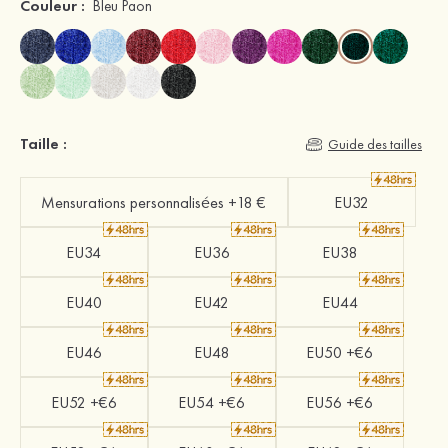
Couleur :
Bleu Paon
Taille :
Guide des tailles
Mensurations personnalisées +18 €
EU32
EU34
EU36
EU38
EU40
EU42
EU44
EU46
EU48
EU50 +€6
EU52 +€6
EU54 +€6
EU56 +€6