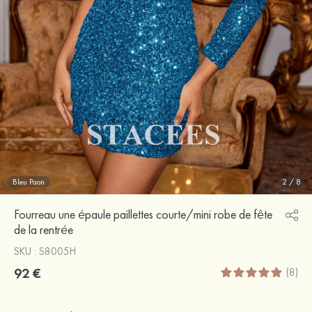
Bleu Paon
2
/
8
Fourreau une épaule paillettes courte/mini robe de fête
de la rentrée
SKU : S8005H
92 €
(8)