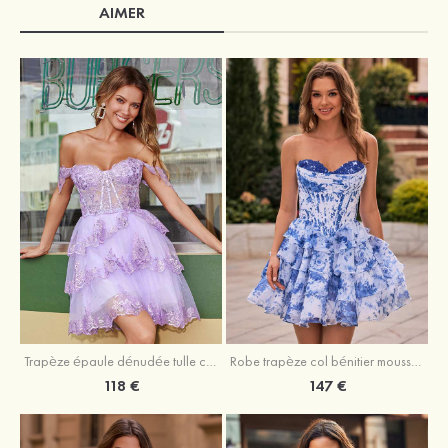
AIMER
Trapèze épaule dénudée tulle courte/mini robe de fête de la rentrée avec paillettes
Robe trapèze col bénitier mousseline courte/mini robe de fête de la rentrée avec appliqué
118 €
147 €