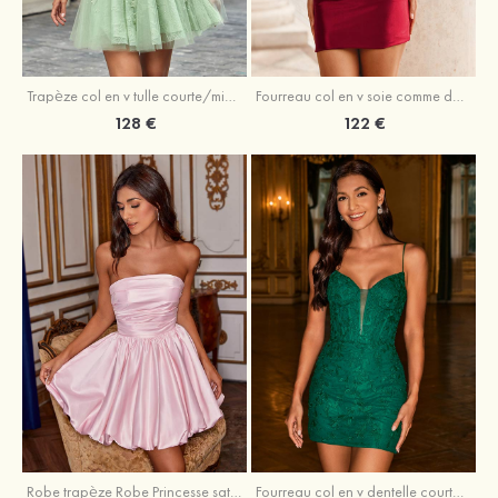
Trapèze col en v tulle courte/mini robe de fête de la rentrée avec perles
Fourreau col en v soie comme du satin courte/mini robe de fête de la rentrée avec paillettes
128 €
122 €
Robe trapèze Robe Princesse satin sans manches courte/mini robe de fête de la rentrée
Fourreau col en v dentelle courte/mini robe de fête de la rentré avec perles