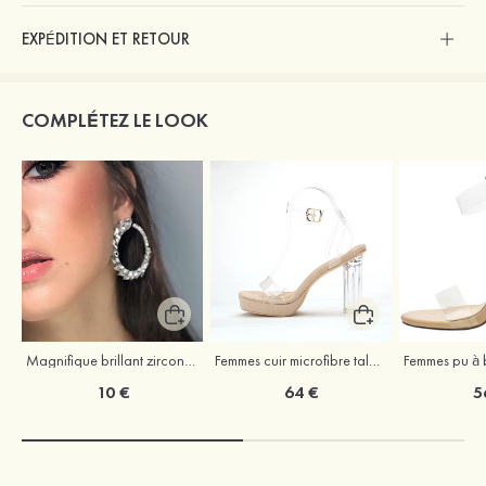
EXPÉDITION ET RETOUR
COMPLÉTEZ LE LOOK
Magnifique brillant zircone cubique strass boucles d'oreilles
Femmes cuir microfibre talons à bout ouvert talon bottier fête et soirée bal occasion spéciale mariage chaussures
10 €
64 €
5