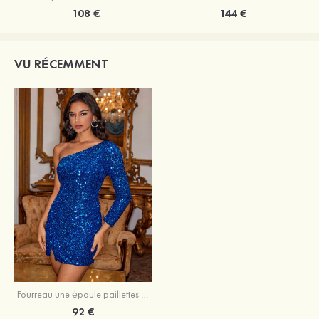
108 €
144 €
VU RÉCEMMENT
Fourreau une épaule paillettes courte/mini robe de fête de la rentrée
92 €