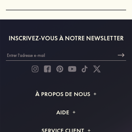
INSCRIVEZ-VOUS À NOTRE NEWSLETTER
À PROPOS DE NOUS
À propos de STACEES
AIDE
Livraison
FAQ
SERVICE CLIENT
Retour et remboursement