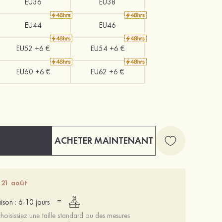
EU36
EU38
EU44
EU46
EU52 +6 €
EU54 +6 €
EU60 +6 €
EU62 +6 €
ACHETER MAINTENANT
 21 août
=
aison : 6-10 jours
oisissiez une taille standard ou des mesures