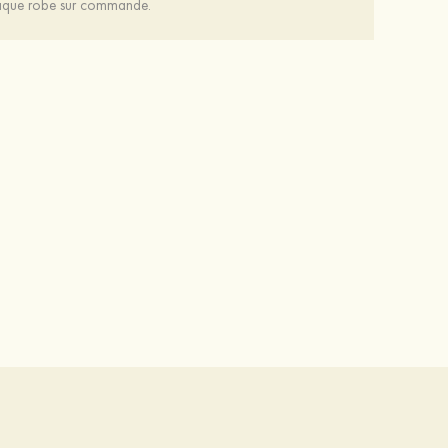
chaque robe sur commande.
Attractif à la mode étincelant argent s925 zircon boucles d'oreilles
Exquis fantaisie à la mode argent s925 zircon colliers
15 €
26 €