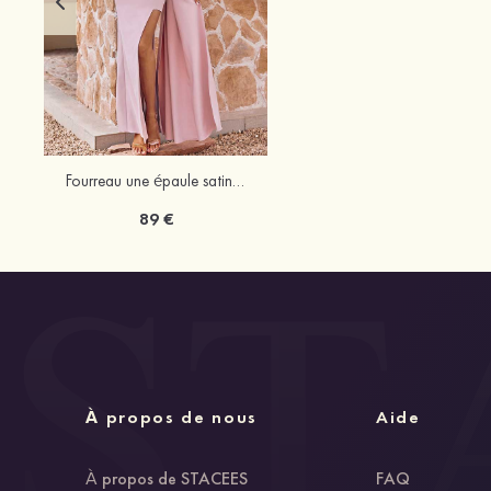
Fourreau une épaule satin élastique crêpe élastique ras du sol robe de demoiselle d'honneur
89 €
À propos de nous
Aide
À propos de STACEES
FAQ