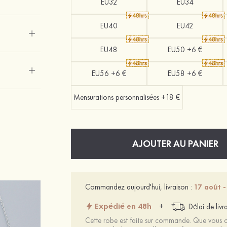
EU32
EU34
EU40
EU42
EU48
EU50 +6 €
EU56 +6 €
EU58 +6 €
Mensurations personnalisées +18 €
AJOUTER AU PANIER
Commandez aujourd'hui, livraison :
17 août -
Expédié en 48h
+
Délai de livr
Cette robe est faite sur commande. Que vous ch