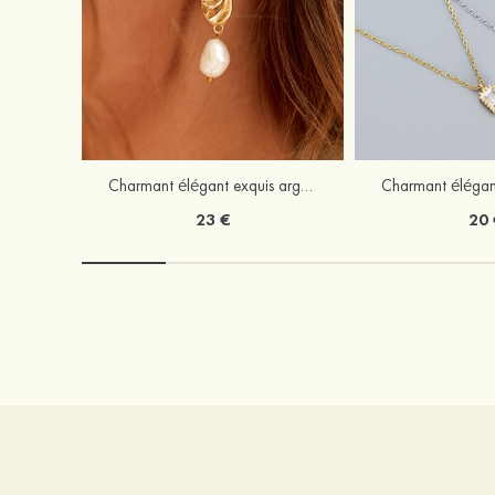
Charmant élégant exquis argent s925 boucles d'oreilles
23 €
20 