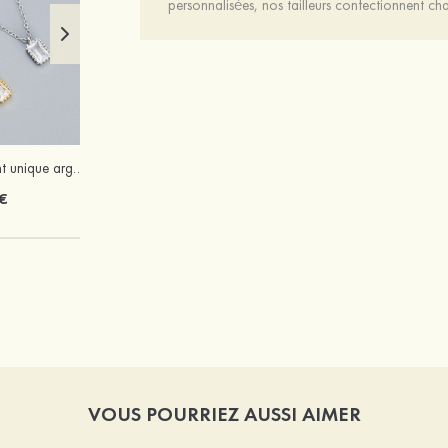
personnalisées, nos tailleurs confectionnent 
Charmant élégant unique argent s925 zircon colliers
Femmes cuir microfibre talons à bout ouvert talon bottier fête et soirée bal occasion spéciale mariage chaussures
€
64 €
VOUS POURRIEZ AUSSI AIMER