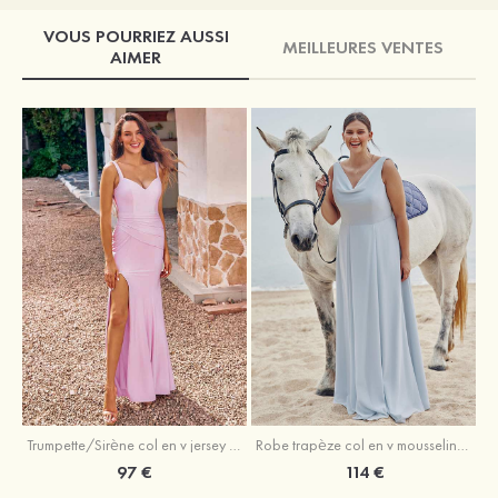
VOUS POURRIEZ AUSSI
MEILLEURES VENTES
AIMER
Trumpette/Sirène col en v jersey ras du sol robe de demoiselle d'honneur
Robe trapèze col en v mousseline ras du sol robe de demoiselle d'honneur
97 €
114 €