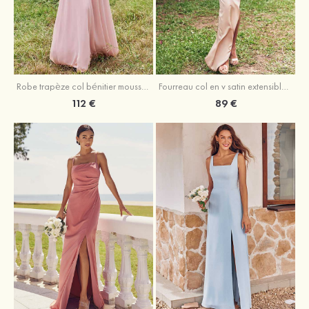
Fourreau col en v satin extensible asymétrique robe de demoiselle d'honneur
Robe trapèze col bénitier mousseline ras du sol robe de demoiselle d'honneur
89 €
112 €