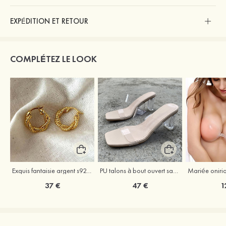
EXPÉDITION ET RETOUR
COMPLÉTEZ LE LOOK
Exquis fantaisie argent s925 boucles d'oreilles
PU talons à bout ouvert sandales talon en cristal fête et soirée chaussures de mode
37 €
47 €
1