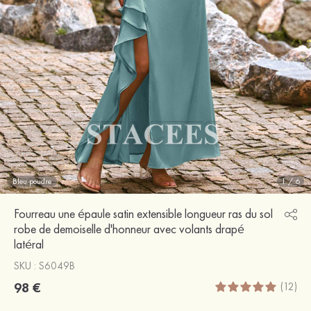
Bleu poudre
1
/
6
Fourreau une épaule satin extensible longueur ras du sol
robe de demoiselle d'honneur avec volants drapé
latéral
SKU : S6049B
98 €
(12)