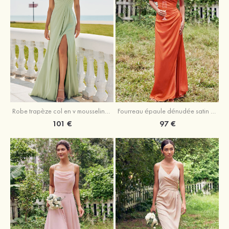
Robe trapèze col en v mousseline ras du sol robe de demoiselle d'honneur
Fourreau épaule dénudée satin extensible ras du sol robe de demoiselle d'honneur
101 €
97 €