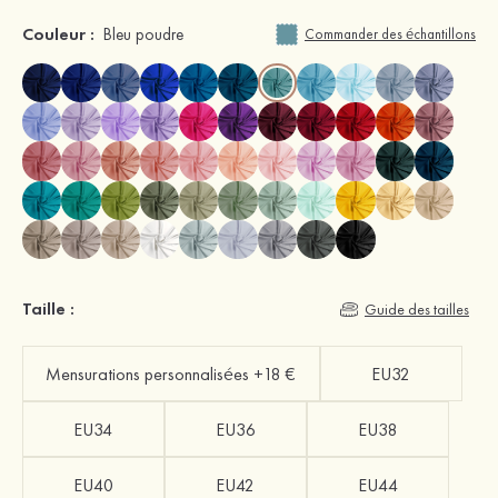
Couleur :
Bleu poudre
Commander des échantillons
Taille :
Guide des tailles
Mensurations personnalisées +18 €
EU32
EU34
EU36
EU38
EU40
EU42
EU44