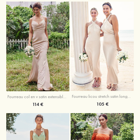
Fourreau licou stretch satin longueur cheville robe de demoiselle d'honneur
Fourreau col en v satin extensible ras du sol robe de demoiselle d'honneur
105 €
114 €