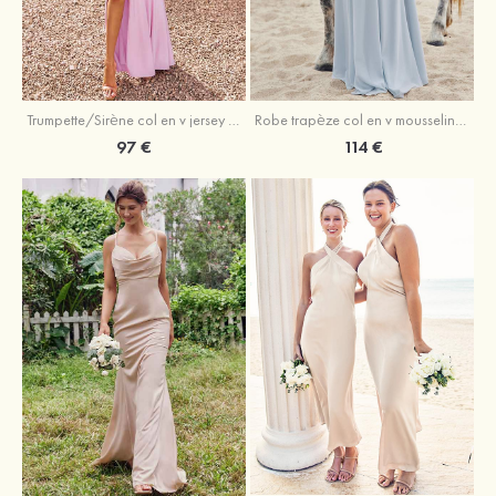
Trumpette/Sirène col en v jersey ras du sol robe de demoiselle d'honneur
Robe trapèze col en v mousseline ras du sol robe de demoiselle d'honneur
97 €
114 €