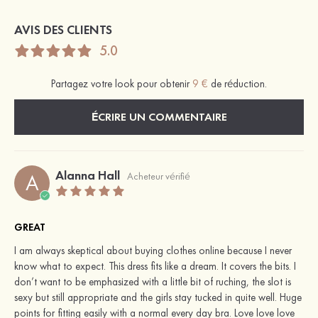
AVIS DES CLIENTS
5.0
Partagez votre look pour obtenir
9 €
de réduction.
ÉCRIRE UN COMMENTAIRE
Alanna Hall
A
Acheteur vérifié
GREAT
I am always skeptical about buying clothes online because I never
know what to expect. This dress fits like a dream. It covers the bits. I
don’t want to be emphasized with a little bit of ruching, the slot is
sexy but still appropriate and the girls stay tucked in quite well. Huge
points for fitting easily with a normal every day bra. Love love love