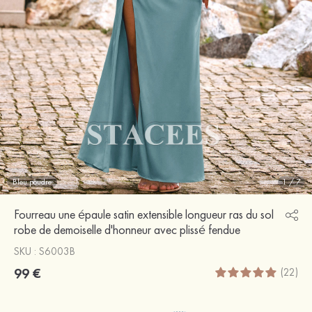
Bleu poudre
1
/
7
Fourreau une épaule satin extensible longueur ras du sol
robe de demoiselle d'honneur avec plissé fendue
SKU : S6003B
99 €
(22)