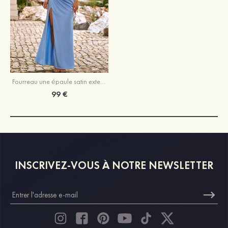
Fourreau une épaule satin extensible longueur ras du sol robe de demoiselle d'honneur avec plissé fendue
99 €
INSCRIVEZ-VOUS À NOTRE NEWSLETTER