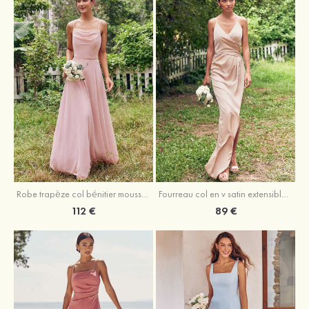
Fourreau col en v satin extensible asymétrique robe de demoiselle d'honneur
Robe trapèze col bénitier mousseline ras du sol robe de demoiselle d'honneur
89 €
112 €