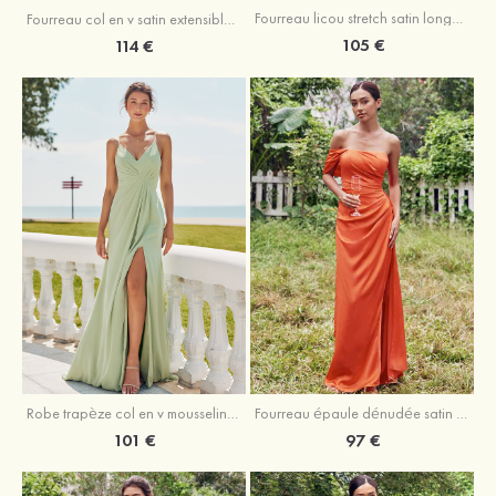
Fourreau licou stretch satin longueur cheville robe de demoiselle d'honneur
Fourreau col en v satin extensible ras du sol robe de demoiselle d'honneur
105 €
114 €
Robe trapèze col en v mousseline ras du sol robe de demoiselle d'honneur
Fourreau épaule dénudée satin extensible ras du sol robe de demoiselle d'honneur
101 €
97 €