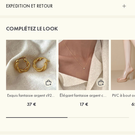
EXPÉDITION ET RETOUR
COMPLÉTEZ LE LOOK
Exquis fantaisie argent s925 boucles d'oreilles
Élégant fantaisie argent colliers avec zircone cubique
37 €
17 €
6