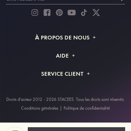
À PROPOS DE NOUS
À propos de STACEES
AIDE
Livraison
FAQ
SERVICE CLIENT
Retour et remboursement
Suivi de commande
Guide des tailles
Projet personnalisé
Contactez-nous
Droits d'auteur 2012 - 2026 STACEES. Tous les droits sont réservés.
Modes de paiement
Conditions générales
|
Politique de confidentialité
Klarna
Afterpay
Paypal