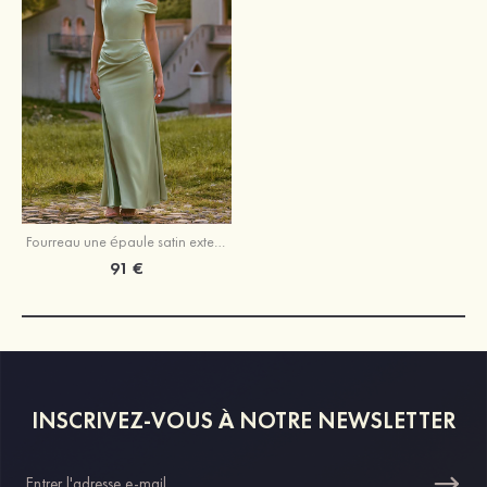
Fourreau une épaule satin extensible longueur ras du sol robe de demoiselle d'honneur avec noeud papillon fendue
91 €
INSCRIVEZ-VOUS À NOTRE NEWSLETTER