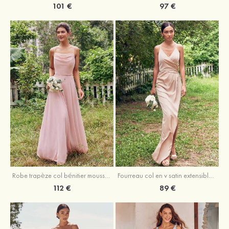
101 €
97 €
Fourreau col en v satin extensible asymétrique robe de demoiselle d'honneur
Robe trapèze col bénitier mousseline ras du sol robe de demoiselle d'honneur
89 €
112 €