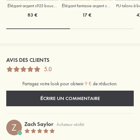
Élégant argent s925 boucles d'oreilles
Élégant fantaisie argent colliers avec zircone cubique
83 €
17 €
4
AVIS DES CLIENTS
5.0
Partagez votre look pour obtenir
9 €
de réduction.
ÉCRIRE UN COMMENTAIRE
Zach Saylor
Z
Acheteur vérifié