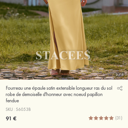
Jaune
2
/
6
Fourreau une épaule satin extensible longueur ras du sol
robe de demoiselle d'honneur avec noeud papillon
fendue
SKU : S6053B
91 €
(31)