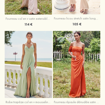
Fourreau licou stretch satin longueur cheville robe de demoiselle d'honneur
Fourreau col en v satin extensible ras du sol robe de demoiselle d'honneur
105 €
114 €
Robe trapèze col en v mousseline ras du sol robe de demoiselle d'honneur
Fourreau épaule dénudée satin extensible ras du sol robe de demoiselle d'honneur