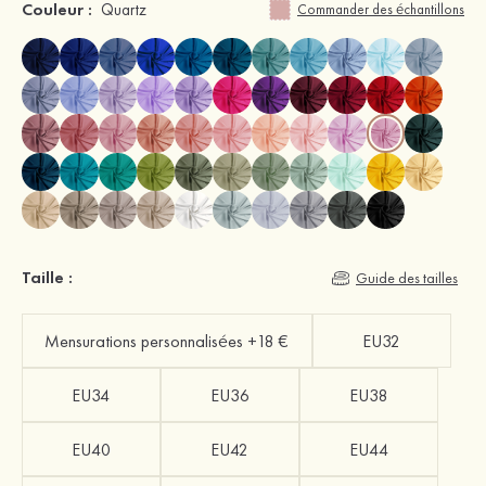
Couleur :
Quartz
Commander des échantillons
Taille :
Guide des tailles
Mensurations personnalisées +18 €
EU32
EU34
EU36
EU38
EU40
EU42
EU44