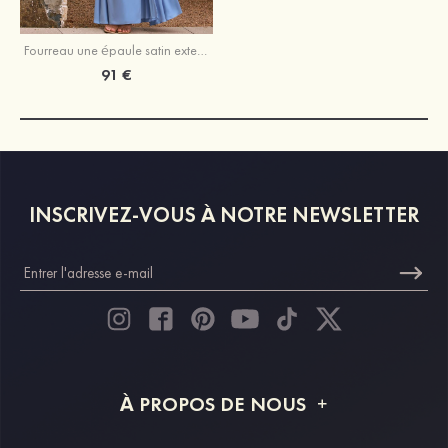
Fourreau une épaule satin extensible longueur ras du sol robe de demoiselle d'honneur avec plissé drapé latéral
91 €
INSCRIVEZ-VOUS À NOTRE NEWSLETTER
À PROPOS DE NOUS
À propos de STACEES