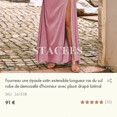
Quartz
1
/
7
Fourreau une épaule satin extensible longueur ras du sol
robe de demoiselle d'honneur avec plissé drapé latéral
SKU : S6150B
91 €
(30)