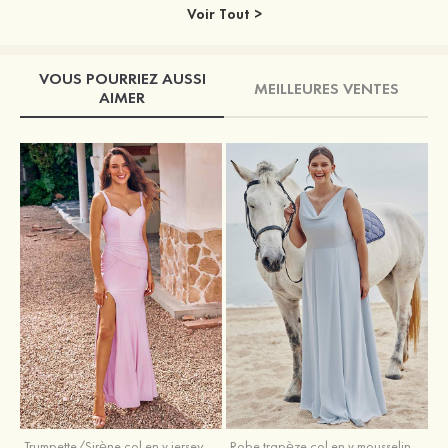
Voir Tout >
VOUS POURRIEZ AUSSI
MEILLEURES VENTES
AIMER
Trumpette/Sirène col en v jersey ras du sol robe de demoiselle d'honneur
Robe trapèze col en v mousseline ras du sol robe de demoiselle d'honneur