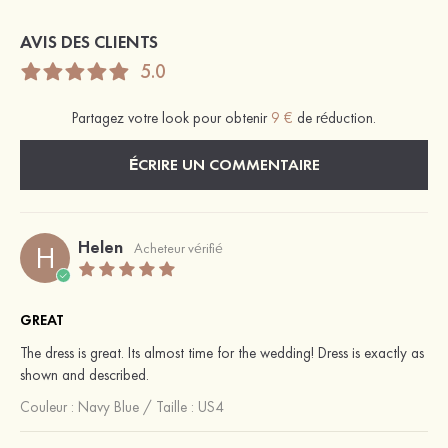
AVIS DES CLIENTS
5.0
Partagez votre look pour obtenir
9 €
de réduction.
ÉCRIRE UN COMMENTAIRE
Helen
H
Acheteur vérifié
GREAT
The dress is great. Its almost time for the wedding! Dress is exactly as
shown and described.
Couleur :
Navy Blue
/
Taille : US4