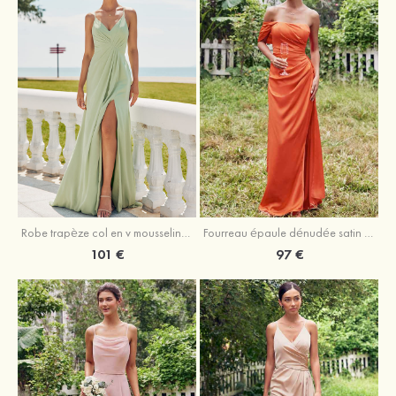
Robe trapèze col en v mousseline ras du sol robe de demoiselle d'honneur
Fourreau épaule dénudée satin extensible ras du sol robe de demoiselle d'honneur
101 €
97 €