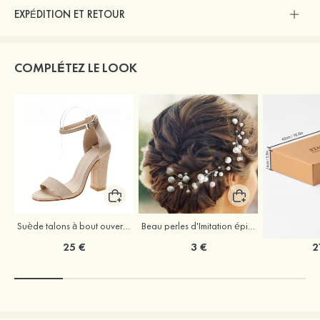
EXPÉDITION ET RETOUR
COMPLÉTEZ LE LOOK
Suède talons à bout ouvert sandales talon bottier chaussures pour les soirées
Beau perles d'Imitation épingles à cheveux coiffe
25 €
3 €
2