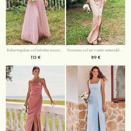
Fourreau col en v satin extensible asymétrique robe de demoiselle d'honneur
Robe trapèze col bénitier mousseline ras du sol robe de demoiselle d'honneur
89 €
112 €