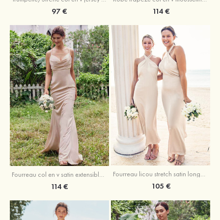
97 €
114 €
Fourreau licou stretch satin longueur cheville robe de demoiselle d'honneur
Fourreau col en v satin extensible ras du sol robe de demoiselle d'honneur
105 €
114 €