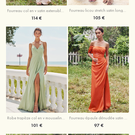
Fourreau licou stretch satin longueur cheville robe de demoiselle d'honneur
Fourreau col en v satin extensible ras du sol robe de demoiselle d'honneur
105 €
114 €
Robe trapèze col en v mousseline ras du sol robe de demoiselle d'honneur
Fourreau épaule dénudée satin extensible ras du sol robe de demoiselle d'honneur
101 €
97 €