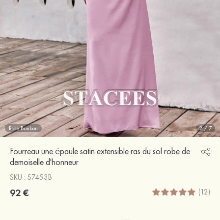
Rose Bonbon
2
/
7
Fourreau une épaule satin extensible ras du sol robe de
demoiselle d'honneur
SKU : S7453B
92 €
(12)