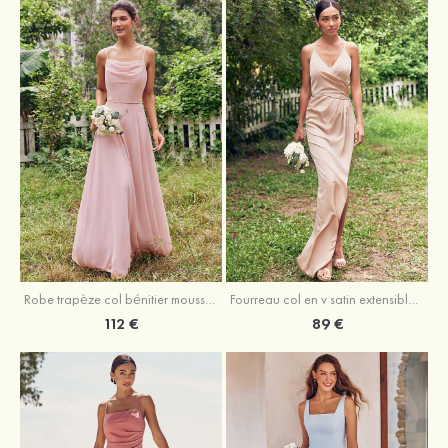
Fourreau col en v satin extensible asymétrique robe de demoiselle d'honneur
Robe trapèze col bénitier mousseline ras du sol robe de demoiselle d'honneur
89 €
112 €