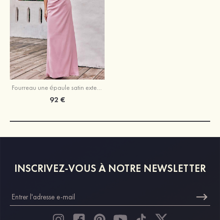
Fourreau une épaule satin extensible ras du sol robe de demoiselle d'honneur
92 €
INSCRIVEZ-VOUS À NOTRE NEWSLETTER