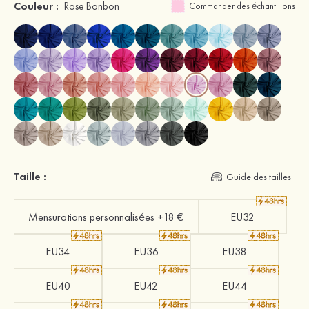
Couleur :
Rose Bonbon
Commander des échantillons
Taille :
Guide des tailles
Mensurations personnalisées +18 €
EU32
EU34
EU36
EU38
EU40
EU42
EU44