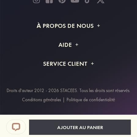
À PROPOS DE NOUS
À propos de STACEES
AIDE
Livraison
FAQ
SERVICE CLIENT
Retour et remboursement
Suivi de commande
Guide des tailles
Projet personnalisé
Contactez-nous
Droits d'auteur 2012 - 2026 STACEES. Tous les droits sont réservés.
Modes de paiement
Conditions générales
|
Politique de confidentialité
Klarna
Afterpay
Paypal
AJOUTER AU PANIER
Réductions étudiants & travailleurs essentiels