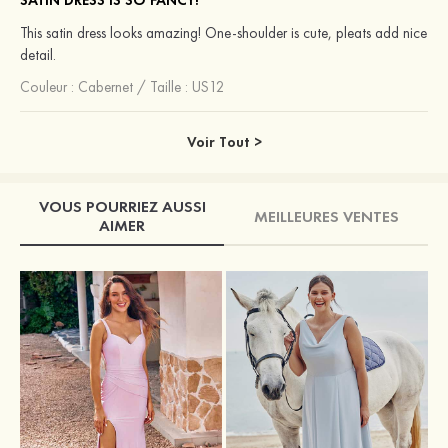
SATIN DRESS IS SO FANCY!
This satin dress looks amazing! One-shoulder is cute, pleats add nice
detail.
Couleur :
Cabernet
/
Taille : US12
Voir Tout >
VOUS POURRIEZ AUSSI
MEILLEURES VENTES
AIMER