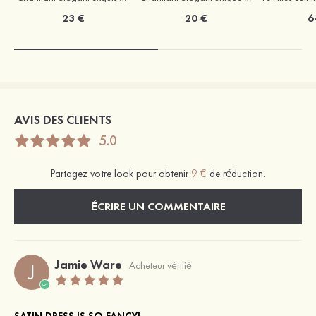
23 €
20 €
6
AVIS DES CLIENTS
5.0
Partagez votre look pour obtenir
9 €
de réduction.
ÉCRIRE UN COMMENTAIRE
Jamie Ware
J
Acheteur vérifié