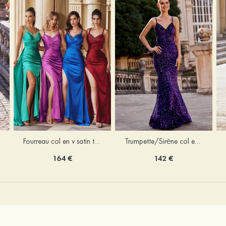
Trumpette/Sirène col en v velours paillettes traîne balayage robe de bal
Fourreau col en v satin traîne balayage robe de bal
142 €
164 €