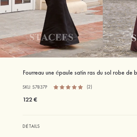
Fourreau une épaule satin ras du sol robe de b
(2)
SKU: S7837P
122 €
DÉTAILS