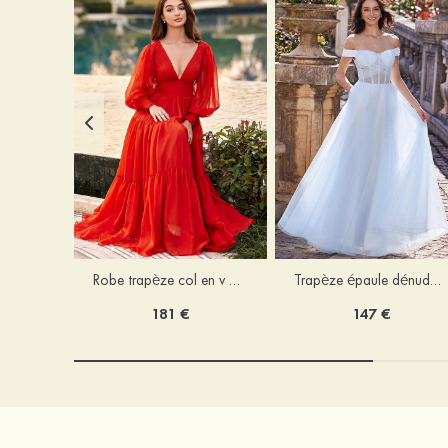
Robe trapèze col en v mousseline ras du sol robe de bal
Trapèze épaule dénudée tulle ras du sol robe de bal
181 €
147 €