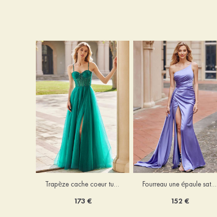
Trapèze cache coeur tulle ras du sol robe de bal avec cristal
Fourreau une épaule satin ras du sol robe de bal
173 €
152 €