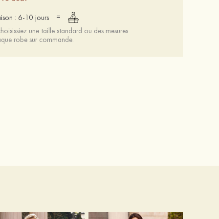
=
aison : 6-10 jours
oisissiez une taille standard ou des mesures
chaque robe sur commande.
Femmes cuir microfibre talons à bout ouvert talon bottier fête et soirée bal occasion spéciale mariage chaussures
64 €