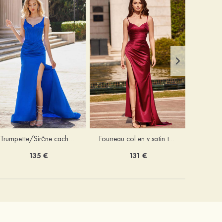
Trumpette/Sirène cache coeur charmeuse traîne balayage robe de bal
Fourreau col en v satin traîne balayage robe de bal
135 €
131 €