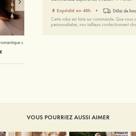
Expédié en 48h
+
Délai de livr
Cette robe est faite sur commande. Que vous ch
personnalisées, nos tailleurs confectionnent 
Attractif élégant romantique simple alliage boucles d'oreilles
Élégant luxueux étincelant zircon boucles d'oreilles
€
10 €
VOUS POURRIEZ AUSSI AIMER