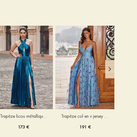
Trapèze licou métallique ras du sol robe de bal
Trapèze col en v jersey ras du sol robe de bal avec papillon
173 €
191 €