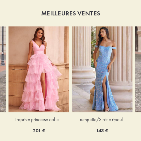
MEILLEURES VENTES
Trapèze princesse col en v organza traîne balayage robe de bal
Trumpette/Sirène épaule dénudée velours paillettes ras du sol robe de bal
201 €
143 €