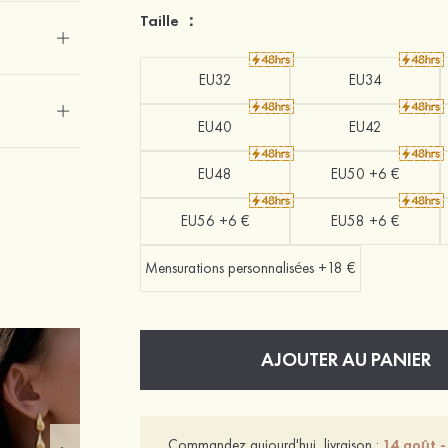
Taille ：
EU32
EU34
EU40
EU42
EU48
EU50 +6 €
EU56 +6 €
EU58 +6 €
Mensurations personnalisées +18 €
AJOUTER AU PANIER
Commandez aujourd'hui, livraison :
14 août -