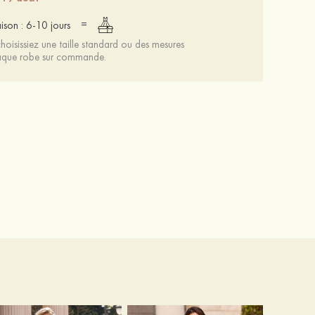
=
aison : 6-10 jours
oisissiez une taille standard ou des mesures
chaque robe sur commande.
Femmes cuir microfibre talons à bout ouvert talon bottier fête et soirée bal occasion spéciale mariage chaussures
64 €