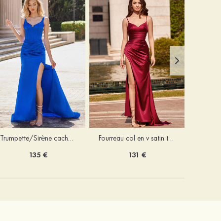
Trumpette/Sirène cache coeur charmeuse traîne balayage robe de bal
Fourreau col en v satin traîne balayage robe de bal
135 €
131 €