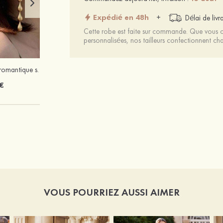
Expédié en 48h
+
Délai de livr
Cette robe est faite sur commande. Que vous ch
personnalisées, nos tailleurs confectionnent 
Attractif élégant romantique simple alliage boucles d'oreilles
Élégant luxueux étincelant zircon boucles d'oreilles
€
10 €
VOUS POURRIEZ AUSSI AIMER