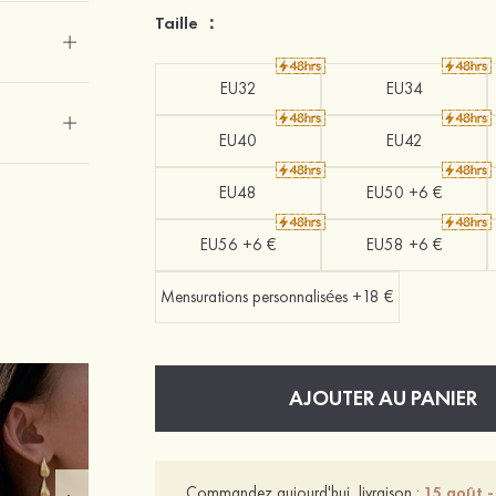
Taille ：
EU32
EU34
EU40
EU42
EU48
EU50 +6 €
EU56 +6 €
EU58 +6 €
Mensurations personnalisées +18 €
AJOUTER AU PANIER
Commandez aujourd'hui, livraison :
15 août -