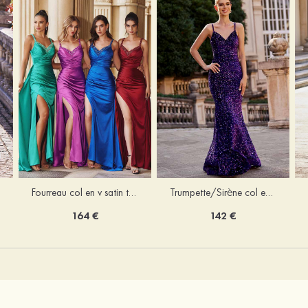
Trumpette/Sirène col en v velours paillettes traîne balayage robe de bal
Fourreau col en v satin traîne balayage robe de bal
142 €
164 €