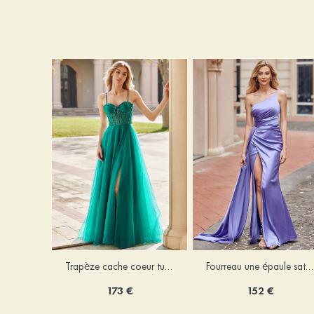
Trapèze cache coeur tulle ras du sol robe de bal avec cristal
Fourreau une épaule satin ras du sol robe de bal
173 €
152 €