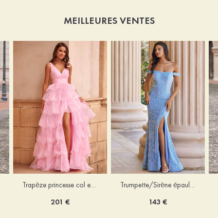
MEILLEURES VENTES
Trapèze princesse col en v organza traîne balayage robe de bal
Trumpette/Sirène épaule dénudée velours paillettes ras du sol robe de bal
201 €
143 €