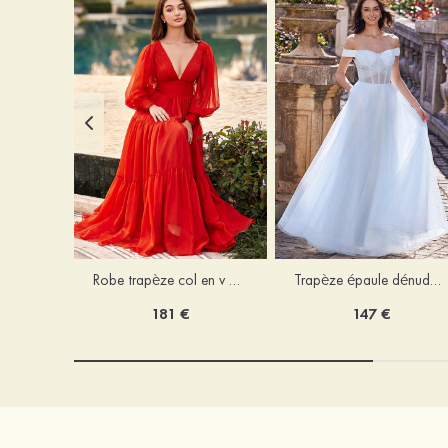
Robe trapèze col en v mousseline ras du sol robe de bal
Trapèze épaule dénudée tulle ras du sol robe de bal
181 €
147 €