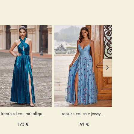
Trapèze licou métallique ras du sol robe de bal
Trapèze col en v jersey ras du sol robe de bal avec papillon
173 €
191 €