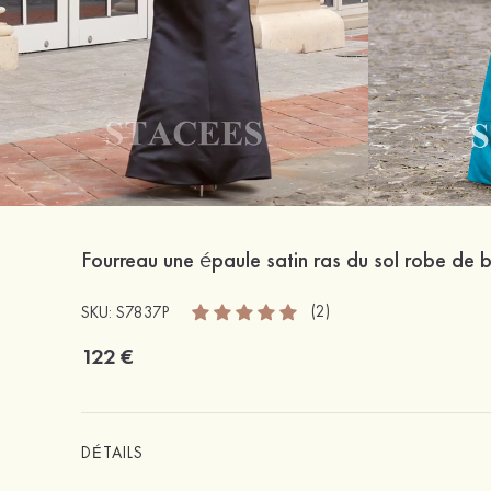
Fourreau une épaule satin ras du sol robe de b
(2)
SKU: S7837P
122 €
DÉTAILS