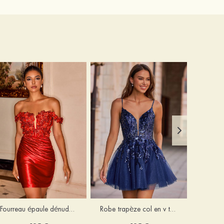
Fourreau épaule dénudée soie comme du satin courte/mini robe de fête de la rentrée
Robe trapèze col en v tulle courte/mini robe de fête de la rentrée avec poches paillettes