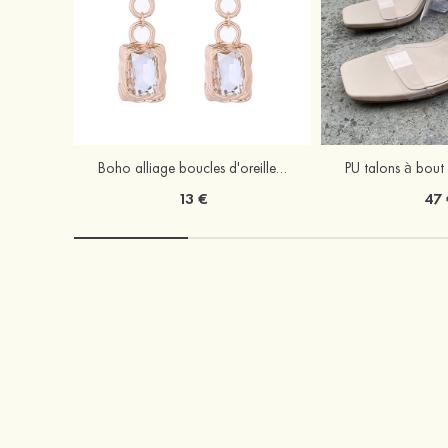
Boho alliage boucles d'oreilles avec strass
13 €
47 