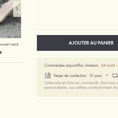
AJOUTER AU PANIER
PU talons à bout ouvert sandales talon en cristal fête et soirée chaussures de mode
PU talons sandales talon bottier outdoor fête et soirée bal occasion spéciale mariage chaussures
€
32 €
Commandez aujourd'hui, livraison :
26 août 
+
Temps de confection : 15 jours
Cette robe est faite sur commande. Que vous ch
personnalisées, nos tailleurs confectionnent 