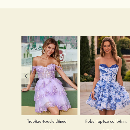
Trapèze épaule dénudée tulle courte/mini robe de fête de la rentrée avec paillettes
Robe trapèze col bénitier mousseline courte/mini robe de fête de la rentrée avec appliqué