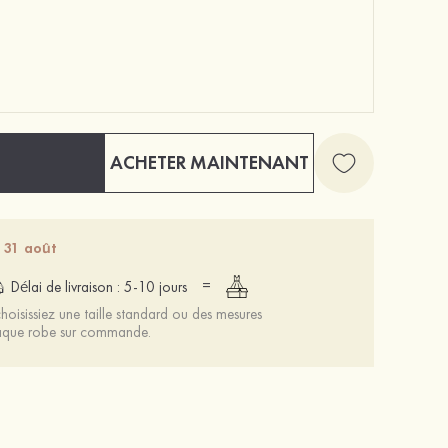
ACHETER MAINTENANT
Mariée onirique polyester soutien-gorge
12 €
- 31 août
=
Délai de livraison : 5-10 jours
oisissiez une taille standard ou des mesures
chaque robe sur commande.