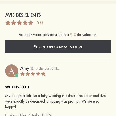
AVIS DES CLIENTS
5.0
Partagez votre look pour obtenir
9 €
de réduction.
ÉCRIRE UN COMMENTAIRE
Amy K
A
Acheteur vérifié
WE LOVED IT!
My daughter felt like a fairy wearing this dress. The color and size
were exactly as described. Shipping was prompt. We were so
happy!
Couleur :
Lilac
/
Taille : US16