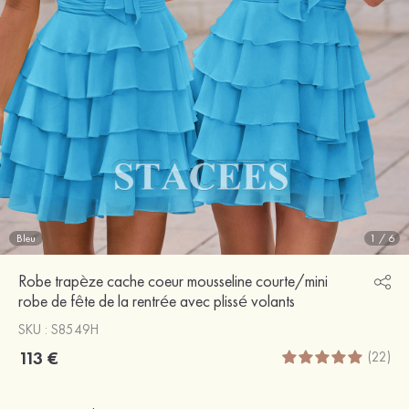
Bleu
1
/
6
Robe trapèze cache coeur mousseline courte/mini
robe de fête de la rentrée avec plissé volants
SKU : S8549H
113 €
(22)