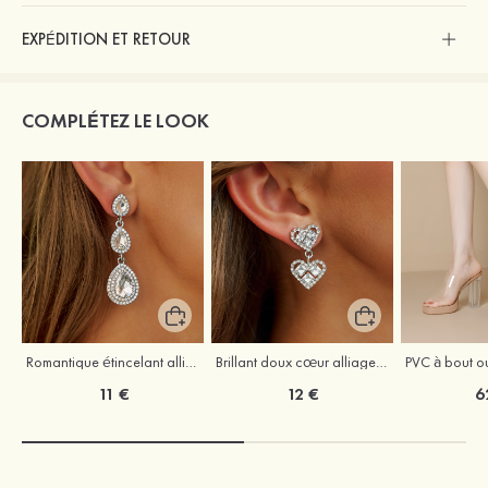
EXPÉDITION ET RETOUR
COMPLÉTEZ LE LOOK
Romantique étincelant alliage strass boucles d'oreilles
Brillant doux cœur alliage boucles d'oreilles
11 €
12 €
6