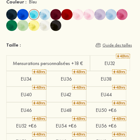
Couleur :
Bleu
Taille :
Guide des tailles
Mensurations personnalisées +18 €
EU32
EU34
EU36
EU38
EU40
EU42
EU44
EU46
EU48
EU50 +€6
EU52 +€6
EU54 +€6
EU56 +€6