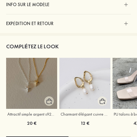
INFO SUR LE MODÈLE
EXPÉDITION ET RETOUR
COMPLÉTEZ LE LOOK
Attractif simple argent s925 colliers
Charmant élégant cuivre boucles d'oreilles avec perle
20 €
12 €
4