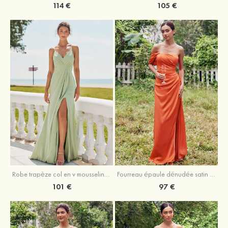
105 €
114 €
Robe trapèze col en v mousseline ras du sol robe de demoiselle d'honneur
Fourreau épaule dénudée satin extensible ras du sol robe de demoiselle d'honneur
101 €
97 €