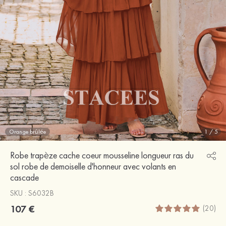
Orange brûlée
1
/
5
Robe trapèze cache coeur mousseline longueur ras du
sol robe de demoiselle d'honneur avec volants en
cascade
SKU : S6032B
107 €
(20)