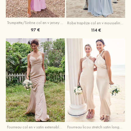
Trumpette/Sirène col en v jersey ras du sol robe de demoiselle d'honneur
Robe trapèze col en v mousseline ras du sol robe de demoiselle d'honneur
97 €
114 €
Fourreau licou stretch satin longueur cheville robe de demoiselle d'honneur
Fourreau col en v satin extensible ras du sol robe de demoiselle d'honneur