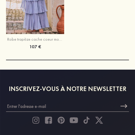
Robe trapèze cache coeur mousseline longueur ras du sol robe de demoiselle d'honneur avec volants en cascade
107 €
INSCRIVEZ-VOUS À NOTRE NEWSLETTER