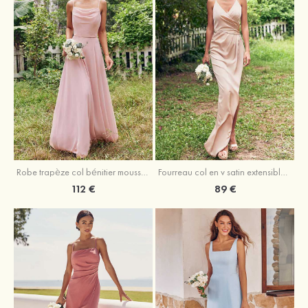
Fourreau col en v satin extensible asymétrique robe de demoiselle d'honneur
Robe trapèze col bénitier mousseline ras du sol robe de demoiselle d'honneur
89 €
112 €