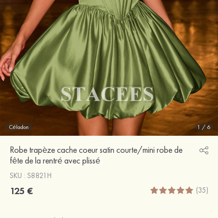
Céladon
1
/
6
Robe trapèze cache coeur satin courte/mini robe de
fête de la rentré avec plissé
SKU : S8821H
125 €
(35)