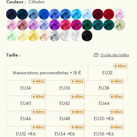
Couleur :
Céladon
Taille :
Guide des tailles
Mensurations personnalisées +18 €
EU32
EU34
EU36
EU38
EU40
EU42
EU44
EU46
EU48
EU50 +€6
EU52 +€6
EU54 +€6
EU56 +€6