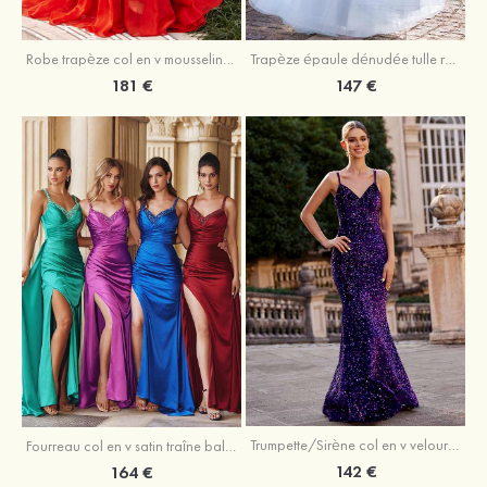
Robe trapèze col en v mousseline ras du sol robe de bal
Trapèze épaule dénudée tulle ras du sol robe de bal
181 €
147 €
Trumpette/Sirène col en v velours paillettes traîne balayage robe de bal
Fourreau col en v satin traîne balayage robe de bal
142 €
164 €