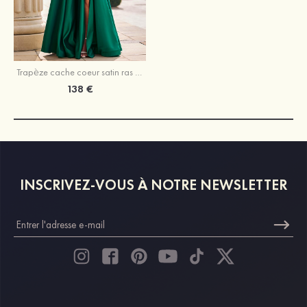
Trapèze cache coeur satin ras du sol robe de bal avec fendue
138 €
INSCRIVEZ-VOUS À NOTRE NEWSLETTER