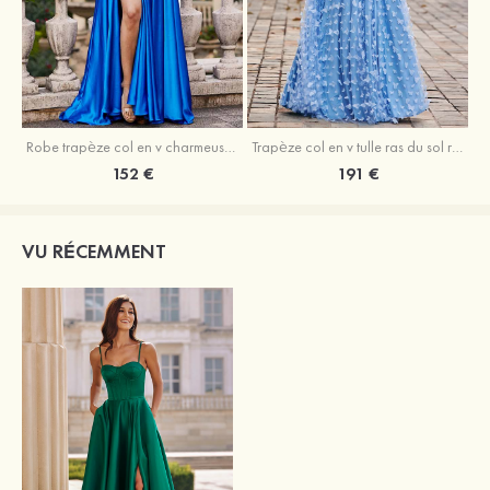
Robe trapèze col en v charmeuse traîne balayage robe de bal
Trapèze col en v tulle ras du sol robe de bal avec papillon
152 €
191 €
VU RÉCEMMENT