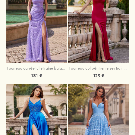
Fourreau carrée tulle traîne balayage robe de bal
Fourreau col bénitier jersey traîne balayage robe de bal
181 €
129 €