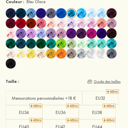
Couleur :
Bleu Glace
Taille :
Guide des tailles
Mensurations personnalisées +18 €
EU32
EU34
EU36
EU38
EU40
EU42
EU44