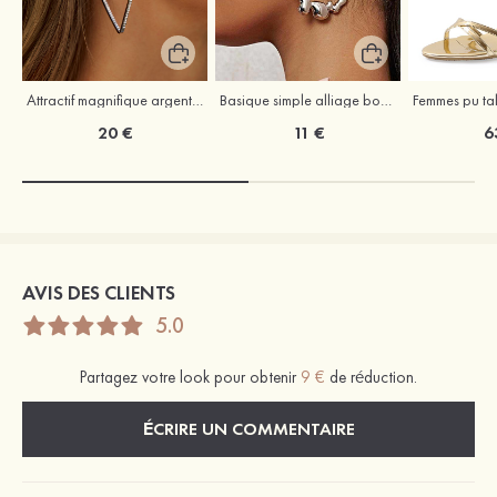
Attractif magnifique argent s925 zircon boucles d'oreilles
Basique simple alliage boucles d'oreilles
20 €
11 €
6
AVIS DES CLIENTS
5.0
Partagez votre look pour obtenir
9 €
de réduction.
ÉCRIRE UN COMMENTAIRE