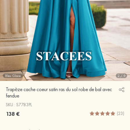
Bleu Glace
2
/
9
Trapèze cache coeur satin ras du sol robe de bal avec
fendue
SKU : S7783PL
138 €
(23)