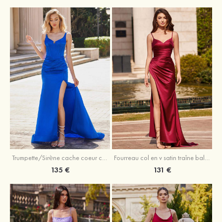
Trumpette/Sirène cache coeur charmeuse traîne balayage robe de bal
Fourreau col en v satin traîne balayage robe de bal
135 €
131 €