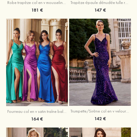
Robe trapèze col en v mousseline ras du sol robe de bal
Trapèze épaule dénudée tulle ras du sol robe de bal
181 €
147 €
Trumpette/Sirène col en v velours paillettes traîne balayage robe de bal
Fourreau col en v satin traîne balayage robe de bal
142 €
164 €