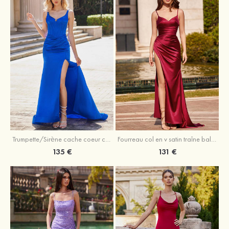
Trumpette/Sirène cache coeur charmeuse traîne balayage robe de bal
Fourreau col en v satin traîne balayage robe de bal
135 €
131 €