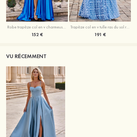
Robe trapèze col en v charmeuse traîne balayage robe de bal
Trapèze col en v tulle ras du sol robe de bal avec papillon
152 €
191 €
VU RÉCEMMENT