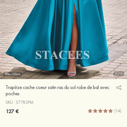
Bleu Glace
2
/
9
Trapèze cache coeur satin ras du sol robe de bal avec
poches
SKU : S7783PM
127 €
(14)