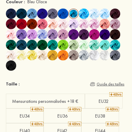
Couleur :
Bleu Glace
Taille :
Guide des tailles
Mensurations personnalisées +18 €
EU32
EU34
EU36
EU38
EU40
EU42
EU44