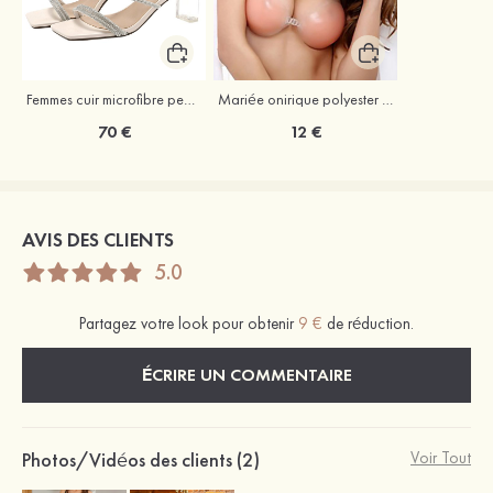
Femmes cuir microfibre peep toe sandales talon bottier chaussures d'extérieur avec cristal
Mariée onirique polyester soutien-gorge
70 €
12 €
AVIS DES CLIENTS
5.0
Partagez votre look pour obtenir
9 €
de réduction.
ÉCRIRE UN COMMENTAIRE
Photos/Vidéos des clients (2)
Voir Tout