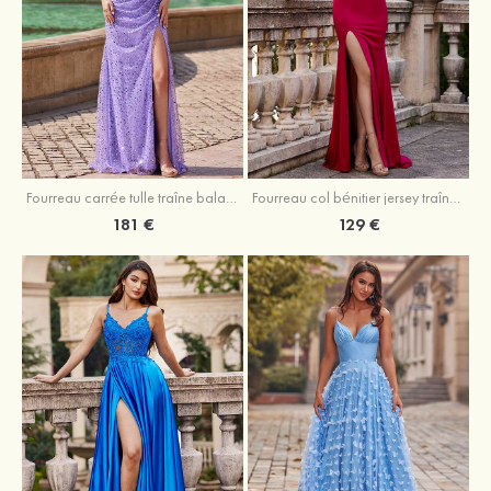
Fourreau carrée tulle traîne balayage robe de bal
Fourreau col bénitier jersey traîne balayage robe de bal
181 €
129 €