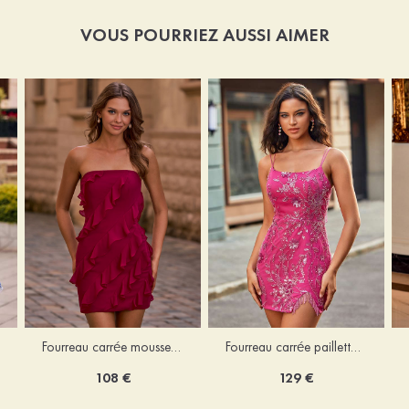
VOUS POURRIEZ AUSSI AIMER
Fourreau carrée mousseline courte/mini robe de fête de la rentré avec volants
Fourreau carrée paillettes courte/mini robe de fête de la rentrée
108 €
129 €