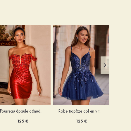
Fourreau épaule dénudée soie comme du satin courte/mini robe de fête de la rentrée
Robe trapèze col en v tulle courte/mini robe de fête de la rentrée avec poches paillettes
125 €
125 €