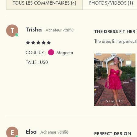
TOUS LES COMMENTAIRES (4)
PHOTOS/VIDEOS (1)
Trisha
T
Acheteur vérifié
THE DRESS FIT HER
The dress fit her perfe
COULEUR :
Magenta
TAILLE
: US0
Elsa
E
Acheteur vérifié
PERFECT DESIGN