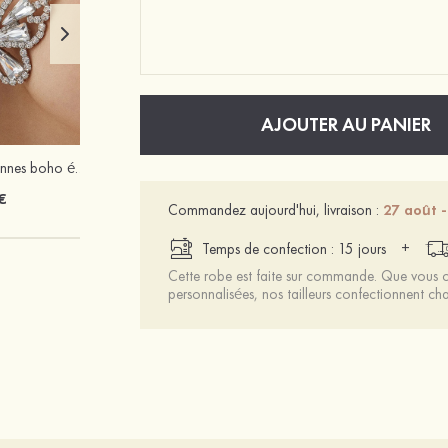
AJOUTER AU PANIER
Femmes bohémiennes boho élégantes zircon strass boucles d'oreilles
Mariée onirique polyester soutien-gorge
€
12 €
Commandez aujourd'hui, livraison :
27 août -
+
Temps de confection : 15 jours
Cette robe est faite sur commande. Que vous ch
personnalisées, nos tailleurs confectionnent 