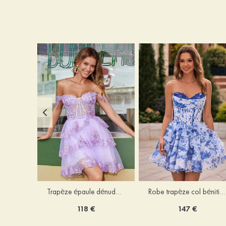
Trapèze épaule dénudée tulle courte/mini robe de fête de la rentrée avec paillettes
Robe trapèze col bénitier mousseline courte/mini robe de fête de la rentrée avec appliqué
118 €
147 €