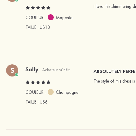
I love this shimmering d
COULEUR :
Magenta
TAILLE
: US10
Sally
S
Acheteur vérifié
ABSOLUTELY PERFE
The style of this dress i
COULEUR :
Champagne
TAILLE
: US6