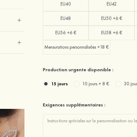
EU40
EU42
EU48
EU50 +6 €
EU56 +6 €
EU58 +6 €
Mensurations personnalisées +18 €
Production urgente disponible :
15 jours
10 jours +
8 €
30 jou
Exigences supplémentaires :