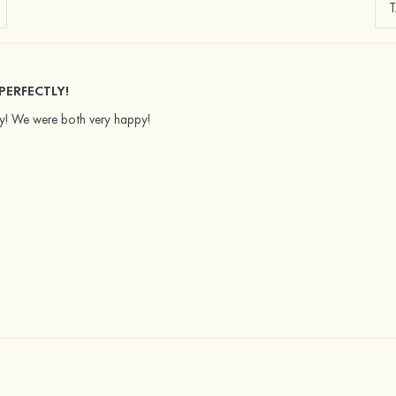
 PERFECTLY!
ctly! We were both very happy!