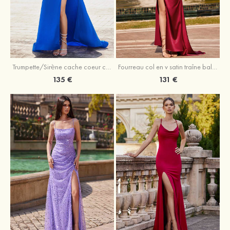
Trumpette/Sirène cache coeur charmeuse traîne balayage robe de bal
Fourreau col en v satin traîne balayage robe de bal
135 €
131 €