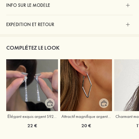
INFO SUR LE MODÈLE
EXPÉDITION ET RETOUR
COMPLÉTEZ LE LOOK
Élégant exquis argent S925 zircon boucles d'oreilles
Attractif magnifique argent s925 zircon boucles d'oreilles
22 €
20 €
1