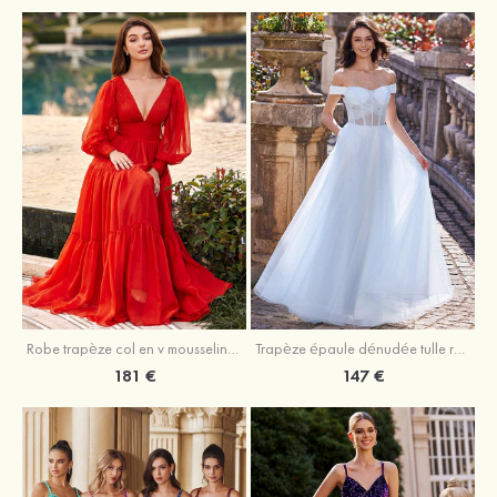
Robe trapèze col en v mousseline ras du sol robe de bal
Trapèze épaule dénudée tulle ras du sol robe de bal
181 €
147 €