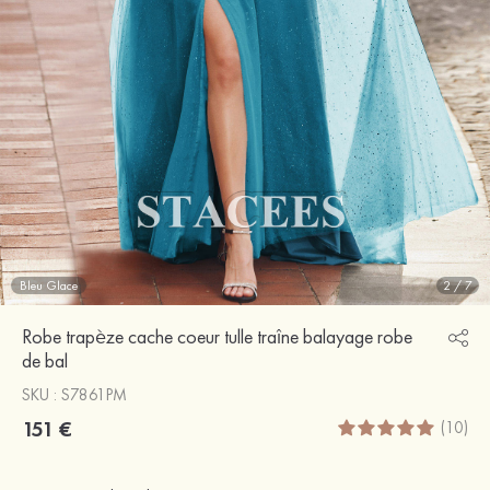
Bleu Glace
2
/
7
Robe trapèze cache coeur tulle traîne balayage robe
de bal
SKU : S7861PM
151 €
(10)