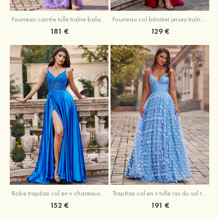
Fourreau carrée tulle traîne balayage robe de bal
Fourreau col bénitier jersey traîne balayage robe de bal
181 €
129 €
Robe trapèze col en v charmeuse traîne balayage robe de bal
Trapèze col en v tulle ras du sol robe de bal avec papillon
152 €
191 €