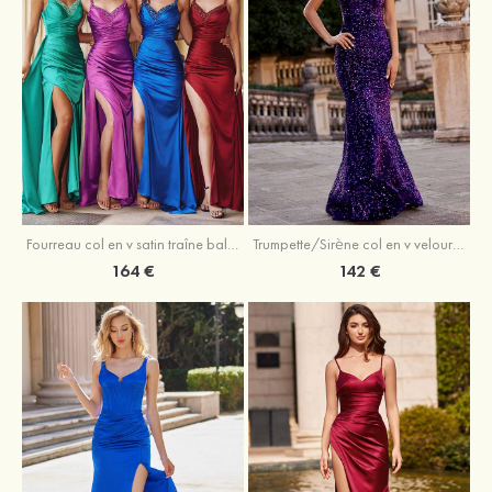
Trumpette/Sirène col en v velours paillettes traîne balayage robe de bal
Fourreau col en v satin traîne balayage robe de bal
142 €
164 €