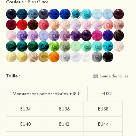
Couleur :
Bleu Glace
Taille :
Guide des tailles
Mensurations personnalisées +18 €
EU32
EU34
EU36
EU38
EU40
EU42
EU44