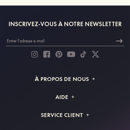
INSCRIVEZ-VOUS À NOTRE NEWSLETTER
À PROPOS DE NOUS
À propos de STACEES
AIDE
Livraison
FAQ
SERVICE CLIENT
Retour et remboursement
Suivi de commande
Guide des tailles