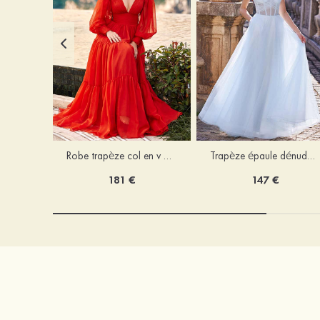
Robe trapèze col en v mousseline ras du sol robe de bal
Trapèze épaule dénudée tulle ras du sol robe de bal
181 €
147 €