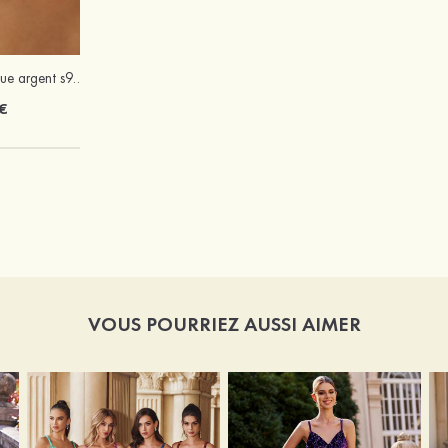
Attractif magnifique argent s925 zircon boucles d'oreilles
Charmant magnifique unique perle boucles d'oreilles
€
11 €
VOUS POURRIEZ AUSSI AIMER