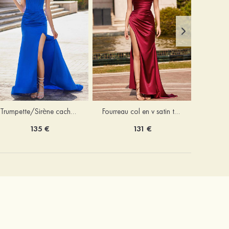
Trumpette/Sirène cache coeur charmeuse traîne balayage robe de bal
Fourreau col en v satin traîne balayage robe de bal
135 €
131 €