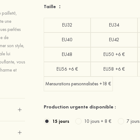
Taille ：
 pailleté,
nte une
EU32
EU34
ues perlées
he de
EU40
EU42
mer son style,
ale lui
EU48
EU50 +6 €
ouflante, vous
EU56 +6 €
EU58 +6 €
charme et
Mensurations personnalisées +18 €
Production urgente disponible :
15 jours
10 jours +
8 €
7 jour