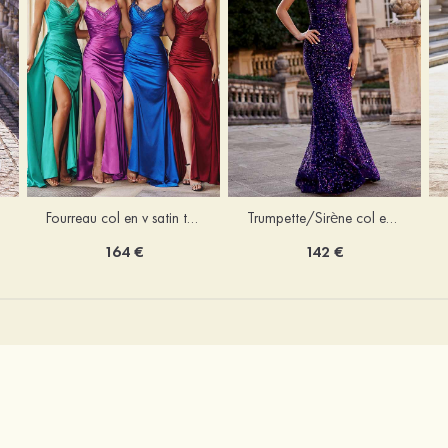
Trumpette/Sirène col en v velours paillettes traîne balayage robe de bal
Fourreau col en v satin traîne balayage robe de bal
142 €
164 €