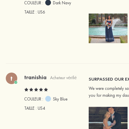
COULEUR :
Dark Navy
TAILLE
: US6
tranishia
t
Acheteur vérifié
SURPASSED OUR E
We were completely sati
you for making my daug
COULEUR :
Sky Blue
TAILLE
: US4