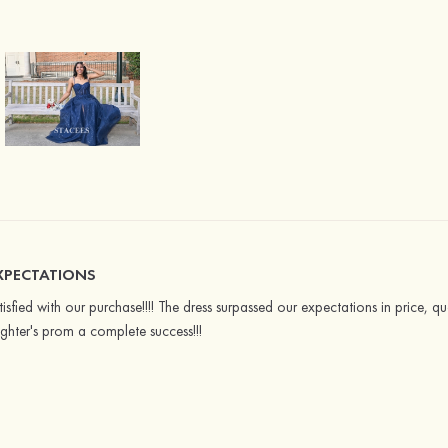
XPECTATIONS
sfied with our purchase!!!! The dress surpassed our expectations in price, q
hter's prom a complete success!!!