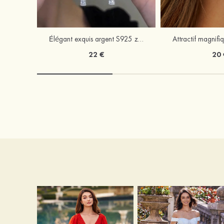
Élégant exquis argent S925 zircon boucles d'oreilles
22 €
20 