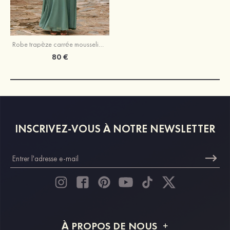
Robe trapèze carrée mousseline longueur ras du sol robe de demoiselle d'honneur avec noeud papillon fendue
80 €
INSCRIVEZ-VOUS À NOTRE NEWSLETTER
À PROPOS DE NOUS