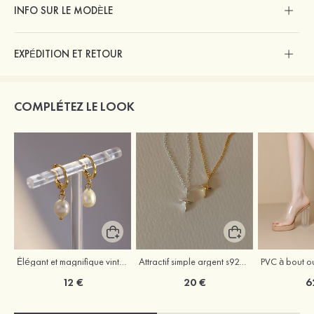
INFO SUR LE MODÈLE
EXPÉDITION ET RETOUR
COMPLÉTEZ LE LOOK
Élégant et magnifique vintage perle boucles d'oreilles
Attractif simple argent s925 colliers
12 €
20 €
6