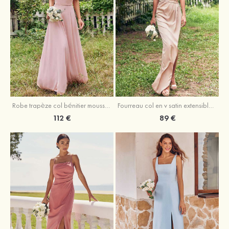
Fourreau col en v satin extensible asymétrique robe de demoiselle d'honneur
Robe trapèze col bénitier mousseline ras du sol robe de demoiselle d'honneur
89 €
112 €