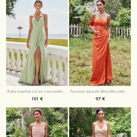
Robe trapèze col en v mousseline ras du sol robe de demoiselle d'honneur
Fourreau épaule dénudée satin extensible ras du sol robe de demoiselle d'honneur
101 €
97 €