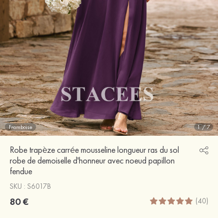
Framboise
1
/
7
Robe trapèze carrée mousseline longueur ras du sol
robe de demoiselle d'honneur avec noeud papillon
fendue
SKU : S6017B
80 €
(40)