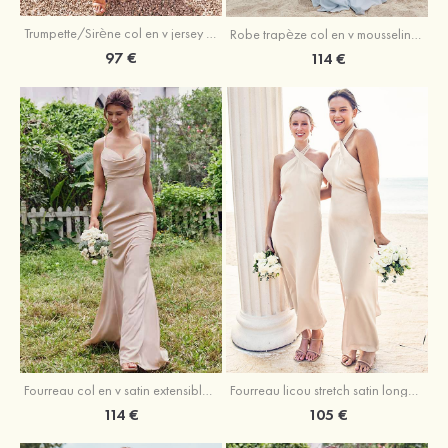
Trumpette/Sirène col en v jersey ras du sol robe de demoiselle d'honneur
Robe trapèze col en v mousseline ras du sol robe de demoiselle d'honneur
97 €
114 €
Fourreau licou stretch satin longueur cheville robe de demoiselle d'honneur
Fourreau col en v satin extensible ras du sol robe de demoiselle d'honneur
105 €
114 €