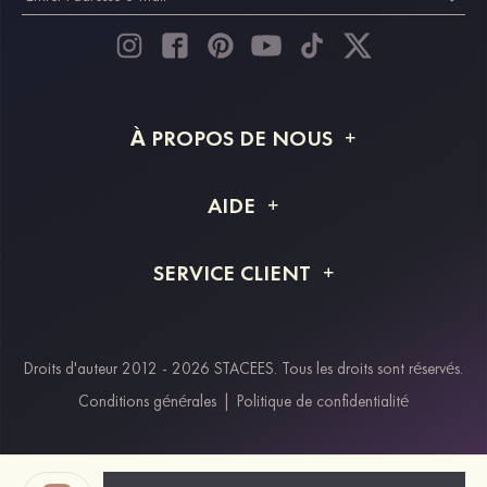
À PROPOS DE NOUS
À propos de STACEES
AIDE
Livraison
FAQ
SERVICE CLIENT
Retour et remboursement
Suivi de commande
Guide des tailles
Projet personnalisé
Contactez-nous
Droits d'auteur 2012 - 2026 STACEES. Tous les droits sont réservés.
Modes de paiement
Conditions générales
|
Politique de confidentialité
Klarna
Afterpay
Paypal