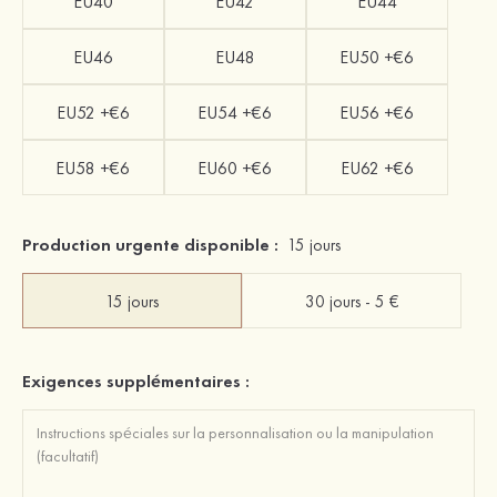
EU40
EU42
EU44
EU46
EU48
EU50 +€6
EU52 +€6
EU54 +€6
EU56 +€6
EU58 +€6
EU60 +€6
EU62 +€6
Production urgente disponible :
15 jours
15 jours
30 jours - 5 €
Exigences supplémentaires :