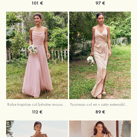
101 €
97 €
Fourreau col en v satin extensible asymétrique robe de demoiselle d'honneur
Robe trapèze col bénitier mousseline ras du sol robe de demoiselle d'honneur
89 €
112 €