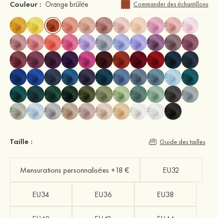
Couleur :
Orange brûlée
Commander des échantillons
Taille :
Guide des tailles
Mensurations personnalisées +18 €
EU32
EU34
EU36
EU38