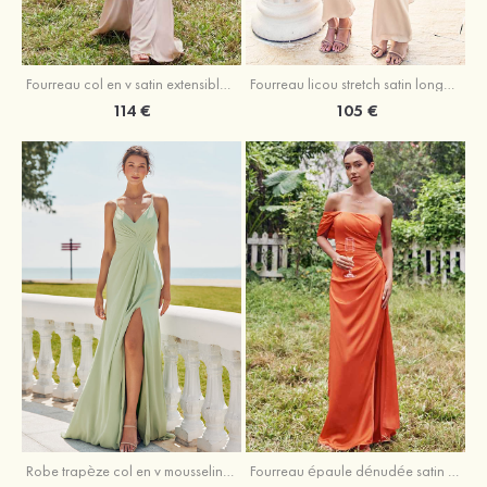
Fourreau licou stretch satin longueur cheville robe de demoiselle d'honneur
Fourreau col en v satin extensible ras du sol robe de demoiselle d'honneur
105 €
114 €
Robe trapèze col en v mousseline ras du sol robe de demoiselle d'honneur
Fourreau épaule dénudée satin extensible ras du sol robe de demoiselle d'honneur