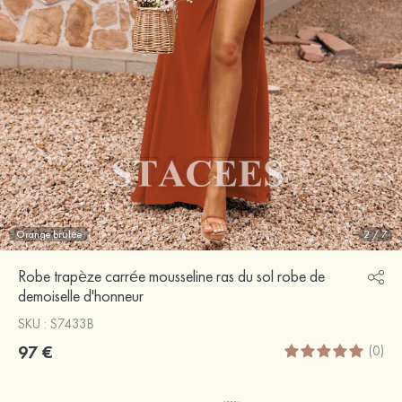
Orange brûlée
2
/
7
Robe trapèze carrée mousseline ras du sol robe de
demoiselle d'honneur
SKU : S7433B
97 €
(0)