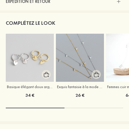
EXPÉDITION ET RETOUR
COMPLÉTEZ LE LOOK
Basique élégant doux argent S925 boucles d'oreilles
Exquis fantaisie à la mode argent s925 zircon colliers
34 €
26 €
6