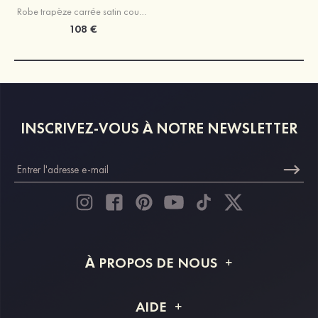
Robe trapèze carrée satin courte/mini robe de fête de la rentré avec plissé
108 €
INSCRIVEZ-VOUS À NOTRE NEWSLETTER
À PROPOS DE NOUS
À propos de STACEES
AIDE
Livraison