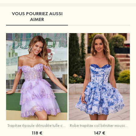
VOUS POURRIEZ AUSSI
AIMER
Trapèze épaule dénudée tulle courte/mini robe de fête de la rentrée avec paillettes
Robe trapèze col bénitier mousseline courte/mini robe de fête de la rentrée avec appliqué
118 €
147 €