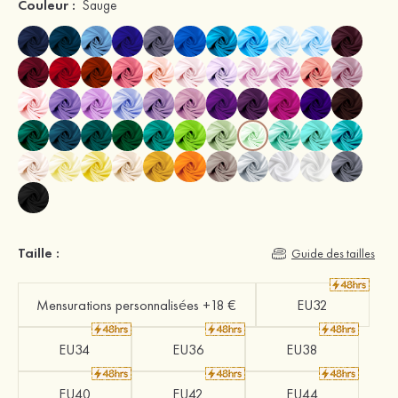
Couleur :
Sauge
Taille :
Guide des tailles
Mensurations personnalisées +18 €
EU32
EU34
EU36
EU38
EU40
EU42
EU44