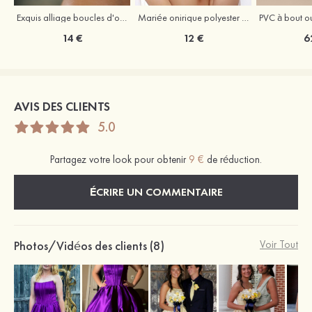
Exquis alliage boucles d'oreilles
Mariée onirique polyester soutien-gorge
14 €
12 €
6
AVIS DES CLIENTS
5.0
Partagez votre look pour obtenir
9 €
de réduction.
ÉCRIRE UN COMMENTAIRE
Photos/Vidéos des clients (8)
Voir Tout