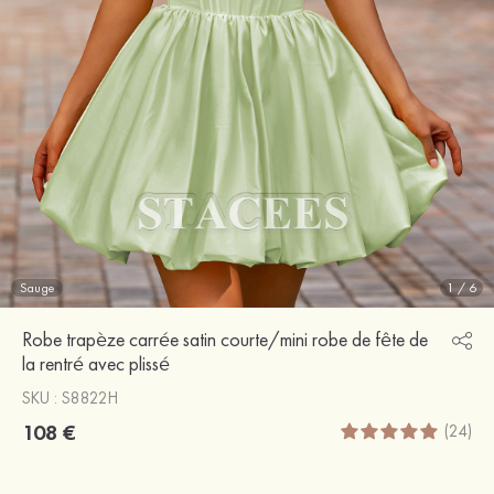
Sauge
1
/
6
Robe trapèze carrée satin courte/mini robe de fête de
la rentré avec plissé
SKU : S8822H
108 €
(24)