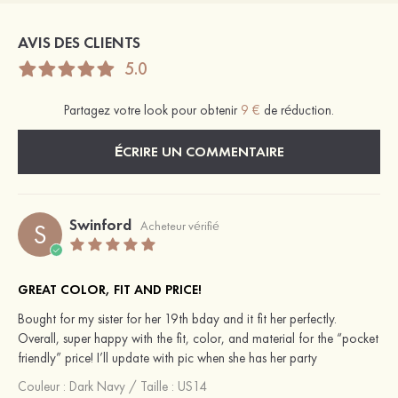
AVIS DES CLIENTS
5.0
Partagez votre look pour obtenir
9 €
de réduction.
ÉCRIRE UN COMMENTAIRE
Swinford
S
Acheteur vérifié
GREAT COLOR, FIT AND PRICE!
Bought for my sister for her 19th bday and it fit her perfectly.
Overall, super happy with the fit, color, and material for the “pocket
friendly” price! I’ll update with pic when she has her party
Couleur :
Dark Navy
/
Taille : US14