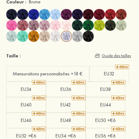
Couleur :
Brume
Taille :
Guide des tailles
Mensurations personnalisées +18 €
EU32
EU34
EU36
EU38
EU40
EU42
EU44
EU46
EU48
EU50 +€6
EU52 +€6
EU54 +€6
EU56 +€6