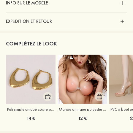
INFO SUR LE MODÈLE
EXPÉDITION ET RETOUR
COMPLÉTEZ LE LOOK
Poli simple unique cuivre boucles d'oreilles
Mariée onirique polyester soutien-gorge
14 €
12 €
6