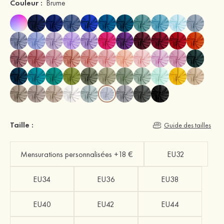
Couleur :
Brume
Taille :
Guide des tailles
Mensurations personnalisées +18 €
EU32
EU34
EU36
EU38
EU40
EU42
EU44