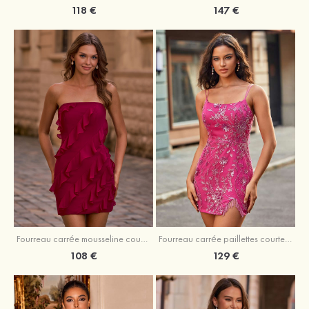
118 €
147 €
Fourreau carrée mousseline courte/mini robe de fête de la rentré avec volants
Fourreau carrée paillettes courte/mini robe de fête de la rentrée
108 €
129 €