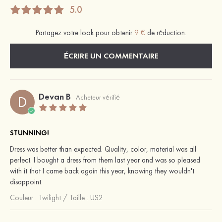
5.0
Partagez votre look pour obtenir
9 €
de réduction.
ÉCRIRE UN COMMENTAIRE
Devan B
D
Acheteur vérifié
STUNNING!
Dress was better than expected. Quality, color, material was all
perfect. I bought a dress from them last year and was so pleased
with it that I came back again this year, knowing they wouldn't
disappoint.
Couleur :
Twilight
/
Taille : US2