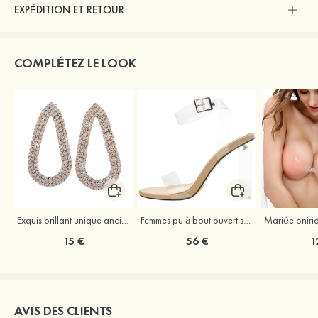
EXPÉDITION ET RETOUR
COMPLÉTEZ LE LOOK
Exquis brillant unique ancien cuivre strass boucles d'oreilles
Femmes pu à bout ouvert sandales escarpins talon bottier outdoor chaussure
15 €
56 €
1
AVIS DES CLIENTS