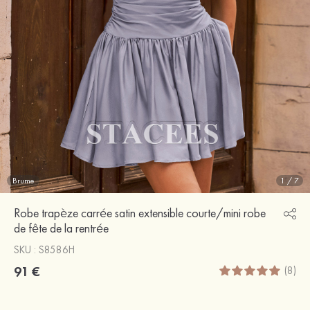
Brume
1
/
7
Robe trapèze carrée satin extensible courte/mini robe
de fête de la rentrée
SKU : S8586H
91 €
(8)