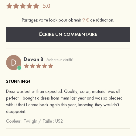
5.0
Partagez votre look pour obtenir
9 €
de réduction.
ÉCRIRE UN COMMENTAIRE
Devan B
D
Acheteur vérifié
STUNNING!
Dress was better than expected. Quality, color, material was all
perfect. I bought a dress from them last year and was so pleased
with it that I came back again this year, knowing they wouldn't
disappoint.
Couleur :
Twilight
/
Taille : US2