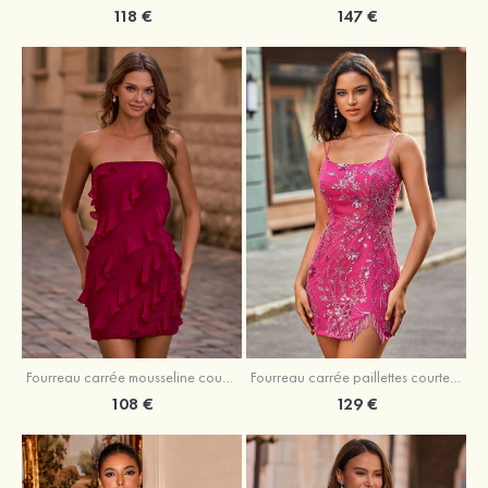
118 €
147 €
Fourreau carrée mousseline courte/mini robe de fête de la rentré avec volants
Fourreau carrée paillettes courte/mini robe de fête de la rentrée
108 €
129 €