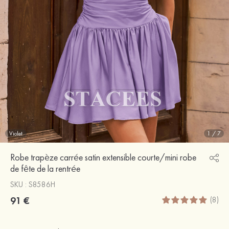
Violet
1
/
7
Robe trapèze carrée satin extensible courte/mini robe
de fête de la rentrée
SKU : S8586H
91 €
(8)