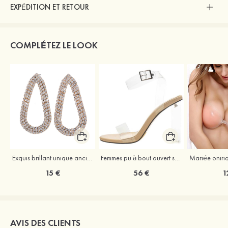
EXPÉDITION ET RETOUR
COMPLÉTEZ LE LOOK
Exquis brillant unique ancien cuivre strass boucles d'oreilles
Femmes pu à bout ouvert sandales escarpins talon bottier outdoor chaussure
15 €
56 €
1
AVIS DES CLIENTS