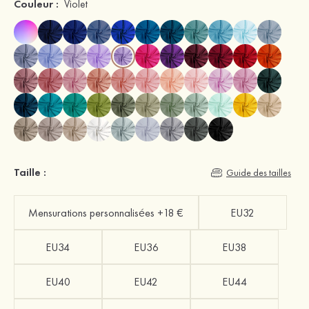
Couleur :
Violet
Taille :
Guide des tailles
Mensurations personnalisées +18 €
EU32
EU34
EU36
EU38
EU40
EU42
EU44