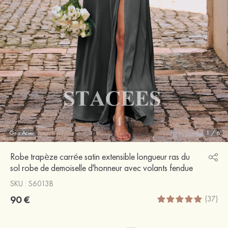
Gris Acier
1
/
6
Robe trapèze carrée satin extensible longueur ras du
sol robe de demoiselle d'honneur avec volants fendue
SKU : S6013B
90 €
(37)