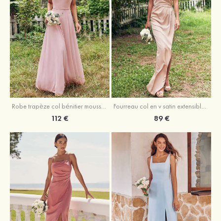
Fourreau col en v satin extensible asymétrique robe de demoiselle d'honneur
Robe trapèze col bénitier mousseline ras du sol robe de demoiselle d'honneur
89 €
112 €