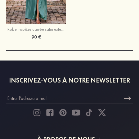
Robe trapèze carrée satin extensible longueur ras du sol robe de demoiselle d'honneur avec volants fendue
90 €
INSCRIVEZ-VOUS À NOTRE NEWSLETTER