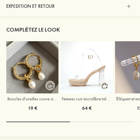
EXPÉDITION ET RETOUR
COMPLÉTEZ LE LOOK
Boucles d'oreilles cuivre avec perle
Femmes cuir microfibre talons à bout ouvert talon bottier fête et soirée bal occasion spéciale mariage chaussures
19 €
64 €
1