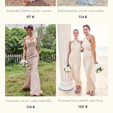
Trumpette/Sirène col en v jersey ras du sol robe de demoiselle d'honneur
Robe trapèze col en v mousseline ras du sol robe de demoiselle d'honneur
97 €
114 €
Fourreau licou stretch satin longueur cheville robe de demoiselle d'honneur
Fourreau col en v satin extensible ras du sol robe de demoiselle d'honneur
105 €
114 €