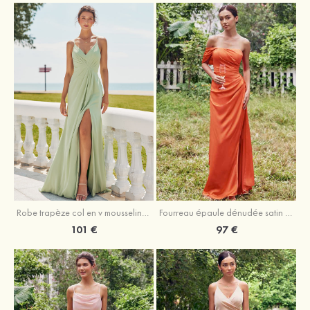
Robe trapèze col en v mousseline ras du sol robe de demoiselle d'honneur
Fourreau épaule dénudée satin extensible ras du sol robe de demoiselle d'honneur
101 €
97 €