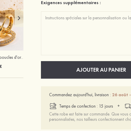
Exigences supplémentaires :
Charmant cuivre boucles d'oreilles avec strass
PU talons à bout ouvert sandales talon en cristal fête et soirée chaussures de mode
€
47 €
AJOUTER AU PANIER
Commandez aujourd'hui, livraison :
26 août 
+
Temps de confection : 15 jours
Cette robe est faite sur commande. Que vous ch
personnalisées, nos tailleurs confectionnent 