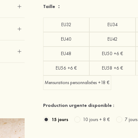
Taille ：
EU32
EU34
EU40
EU42
EU48
EU50 +6 €
EU56 +6 €
EU58 +6 €
Mensurations personnalisées +18 €
Production urgente disponible :
15 jours
10 jours +
8 €
7 jour