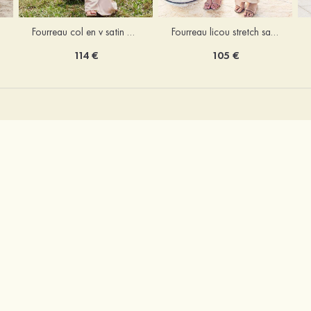
Fourreau licou stretch satin longueur cheville robe de demoiselle d'honneur
Fourreau col en v satin extensible ras du sol robe de demoiselle d'honneur
105 €
114 €