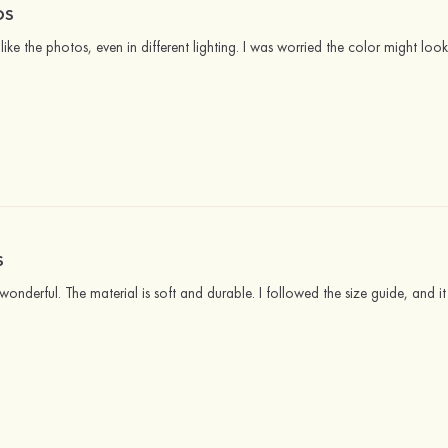
OS
like the photos, even in different lighting. I was worried the color might look 
S
wonderful. The material is soft and durable. I followed the size guide, and it