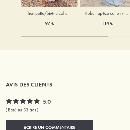
Trumpette/Sirène col en v jersey ras du sol robe de demoiselle d'honneur
Robe trapèze col en v mousseline ras du sol robe de demoiselle d'honneur
97 €
114 €
AVIS DES CLIENTS
5.0
( Basé sur 33 avis )
ÉCRIRE UN COMMENTAIRE