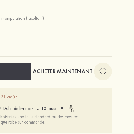
Mariée onirique polyester soutien-gorge
12 €
ACHETER MAINTENANT
- 31 août
=
Délai de livraison : 5-10 jours
oisissiez une taille standard ou des mesures
chaque robe sur commande.