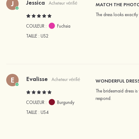
Jessica
J
Acheteur vérifié
MATCH THE PHOT
The dress looks exactly 
COULEUR :
Fuchsia
TAILLE
: US2
Evalisse
E
Acheteur vérifié
WONDERFUL DRES
The bridesmaid dress is 
respond.
COULEUR :
Burgundy
TAILLE
: US4