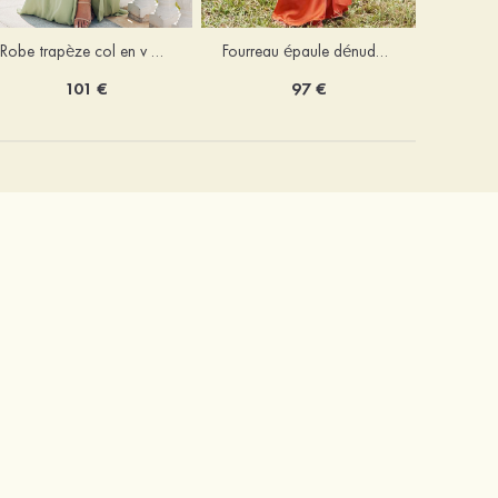
Robe trapèze col en v mousseline ras du sol robe de demoiselle d'honneur
Fourreau épaule dénudée satin extensible ras du sol robe de demoiselle d'honneur
101 €
97 €