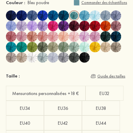
Couleur :
Bleu poudre
Commander des échantillons
Taille :
Guide des tailles
Mensurations personnalisées +18 €
EU32
EU34
EU36
EU38
EU40
EU42
EU44