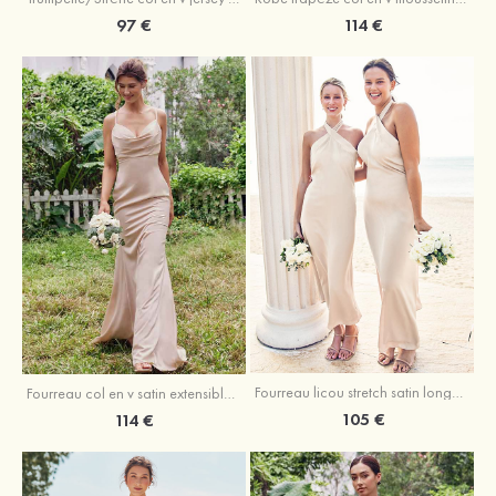
97 €
114 €
Fourreau licou stretch satin longueur cheville robe de demoiselle d'honneur
Fourreau col en v satin extensible ras du sol robe de demoiselle d'honneur
105 €
114 €