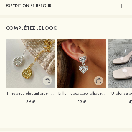
EXPÉDITION ET RETOUR
COMPLÉTEZ LE LOOK
Filles beau élégant argent colliers
Brillant doux cœur alliage boucles d'oreilles
36 €
12 €
4