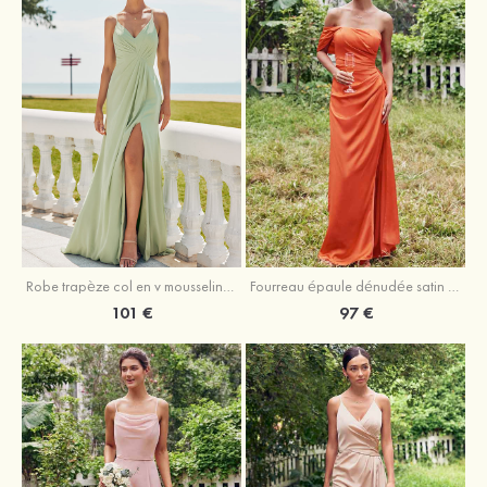
Robe trapèze col en v mousseline ras du sol robe de demoiselle d'honneur
Fourreau épaule dénudée satin extensible ras du sol robe de demoiselle d'honneur
101 €
97 €