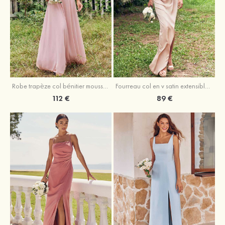
Fourreau col en v satin extensible asymétrique robe de demoiselle d'honneur
Robe trapèze col bénitier mousseline ras du sol robe de demoiselle d'honneur
89 €
112 €