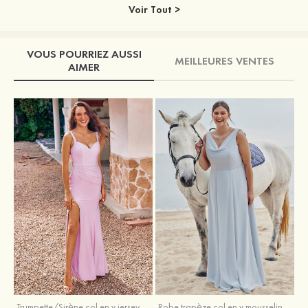
Voir Tout >
VOUS POURRIEZ AUSSI
MEILLEURES VENTES
AIMER
Trumpette/Sirène col en v jersey ras du sol robe de demoiselle d'honneur
Robe trapèze col en v mousseline ras du sol robe de demoiselle d'honneur