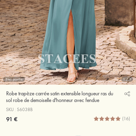
Bleu poudre
1
/
5
Robe trapèze carrée satin extensible longueur ras du
sol robe de demoiselle d'honneur avec fendue
SKU : S6038B
91 €
(16)