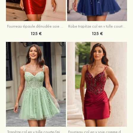
Fourreau épaule dénudée soie comme du satin courte/mini robe de fête de la rentrée
Robe trapèze col en v tulle courte/mini robe de fête de la rentrée avec poches paillettes
125 €
125 €
Trapèze col en v tulle courte/mini robe de fête de la rentrée avec perles
Fourreau col en v soie comme du satin courte/mini robe de fête de la rentrée avec paillettes