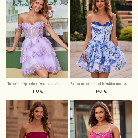
Trapèze épaule dénudée tulle courte/mini robe de fête de la rentrée avec paillettes
Robe trapèze col bénitier mousseline courte/mini robe de fête de la rentrée avec appliqué
118 €
147 €