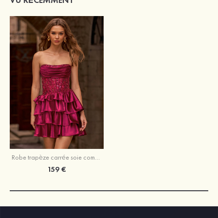
Robe trapèze carrée soie comme du satin courte/mini robe de fête de la rentrée avec appliqué volants
159 €