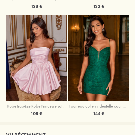
128 €
122 €
Robe trapèze Robe Princesse satin sans manches courte/mini robe de fête de la rentrée
Fourreau col en v dentelle courte/mini robe de fête de la rentré avec perles
108 €
144 €
VU RÉCEMMENT