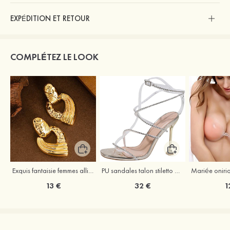
EXPÉDITION ET RETOUR
COMPLÉTEZ LE LOOK
Exquis fantaisie femmes alliage boucles d'oreilles
PU sandales talon stiletto outdoor chaussures de mode
13 €
32 €
1