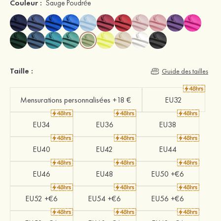
Couleur :
Sauge Poudrée
Taille :
Guide des tailles
Mensurations personnalisées +18 €
EU32
EU34
EU36
EU38
EU40
EU42
EU44
EU46
EU48
EU50 +€6
EU52 +€6
EU54 +€6
EU56 +€6