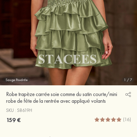
Sauge Poudrée
1
/
7
Robe trapèze carrée soie comme du satin courte/mini
robe de fête de la rentrée avec appliqué volants
SKU : S8619H
159 €
(16)