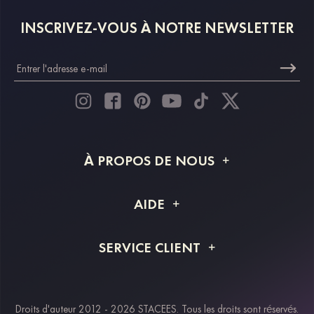
INSCRIVEZ-VOUS À NOTRE NEWSLETTER
À PROPOS DE NOUS
À propos de STACEES
AIDE
Livraison
FAQ
SERVICE CLIENT
Retour et remboursement
Suivi de commande
Guide des tailles
Projet personnalisé
Contactez-nous
Droits d'auteur 2012 - 2026 STACEES. Tous les droits sont réservés.