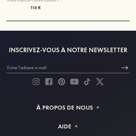
Robe trapèze carrée taffetas courte/mini robe de fête de la rentrée
114 €
INSCRIVEZ-VOUS À NOTRE NEWSLETTER
À PROPOS DE NOUS
À propos de STACEES
AIDE
Livraison