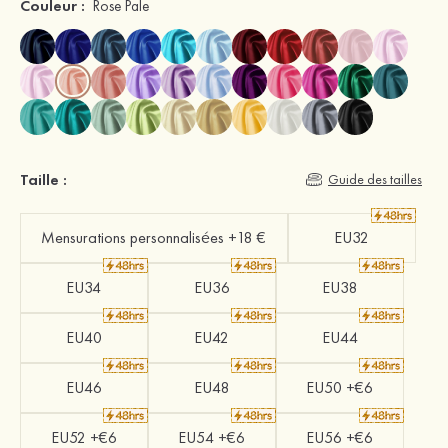
Couleur :
Rose Pale
Taille :
Guide des tailles
Mensurations personnalisées +18 €
EU32
EU34
EU36
EU38
EU40
EU42
EU44
EU46
EU48
EU50 +€6
EU52 +€6
EU54 +€6
EU56 +€6