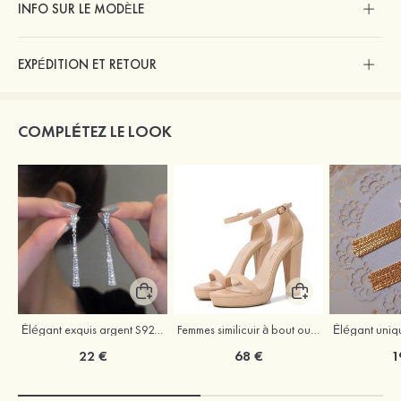
INFO SUR LE MODÈLE
EXPÉDITION ET RETOUR
COMPLÉTEZ LE LOOK
Élégant exquis argent S925 zircon boucles d'oreilles
Femmes similicuir à bout ouvert plateforme sandales talon bottier outdoor chaussures
22 €
68 €
1